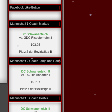
Facebook Like-Button
*
*
Mannschaft 1 Coach Markus
*
DC Schwanenteich I
*
vs. GDC Rispelerhelmt I
103:95
Platz 2 der Bezirksliga B
Mannschaft 2 Coach Tanja und Hans
*
DC Schwanenteich II
vs. DC Die Andarter II
*
101:97
Platz 7 der Beziksiga A
Mannschaft 3 Coach Herbiii
DC Schwanenteich III