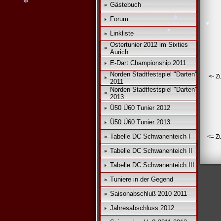
Gästebuch
*
Forum
Linkliste
Ostertunier 2012 im Sixties
*
Aurich
*
*
E-Dart Championship 2011
*
Norden Stadtfestspiel "Darten"
<- Z
2011
Norden Stadtfestspiel "Darten"
2013
Ü50 Ü60 Tunier 2012
Ü50 Ü60 Tunier 2013
Tabelle DC Schwanenteich I
<= Z
Tabelle DC Schwanenteich II
Tabelle DC Schwanenteich III
Tuniere in der Gegend
Saisonabschluß 2010 2011
Jahresabschluss 2012