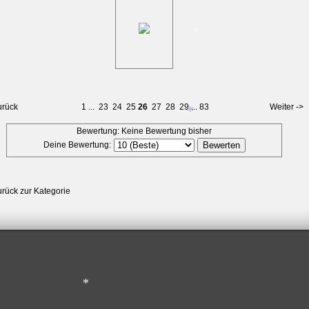
*
*
urück
1
...
23
24
25
26
27
28
29
...
83
Weiter ->
Bewertung: Keine Bewertung bisher
Deine Bewertung:
*
urück zur Kategorie