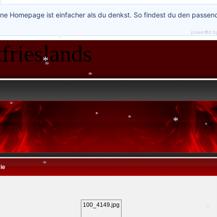
ne Homepage ist einfacher als du denkst. So findest du den passen
powered b
frieslands
*
*
*
*
*
*
*
*
*
*
ie
*
100_4149.jpg