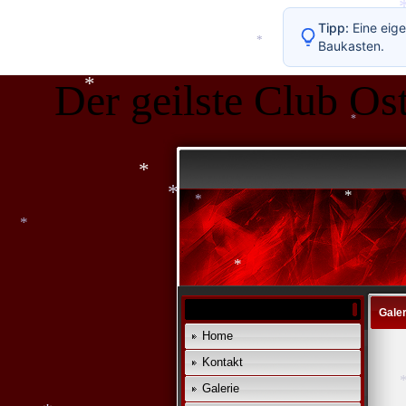
Tipp:
*
Eine eige
Baukasten.
*
*
Der geilste Club Ost
*
*
*
*
*
*
*
*
*
Galer
Home
Kontakt
Galerie