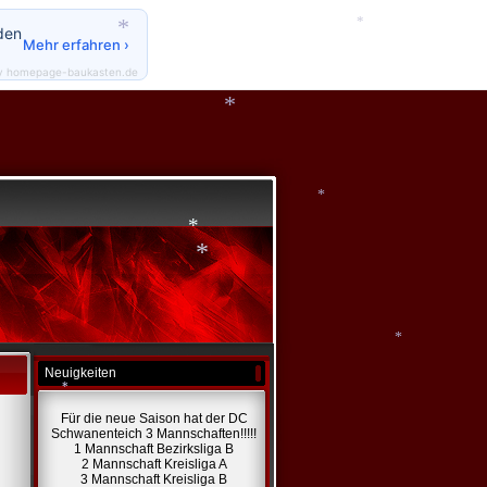
*
den
*
Mehr erfahren ›
*
*
y homepage-baukasten.de
*
*
*
*
*
Neuigkeiten
*
Für die neue Saison hat der DC
Schwanenteich 3 Mannschaften!!!!!
1 Mannschaft Bezirksliga B
2 Mannschaft Kreisliga A
*
3 Mannschaft Kreisliga B