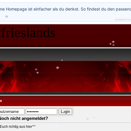
ne Homepage ist einfacher als du denkst. So findest du den passen
powered b
frieslands
*
*
*
*
*
*
*
*
*
*
m
Noch nicht angemeldet?
*
Euch richtig aus hier^^