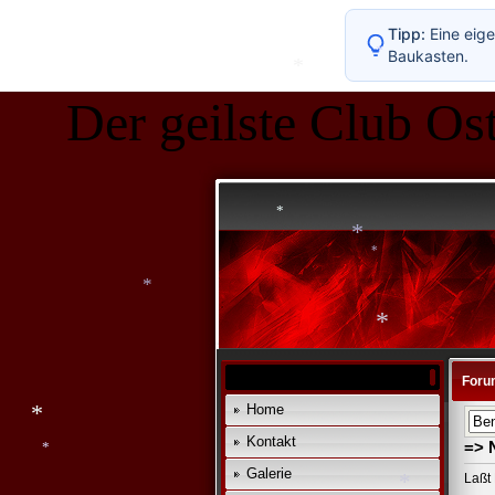
*
*
Tipp:
Eine eige
Baukasten.
Der geilste Club Ost
*
*
*
*
*
*
*
Foru
Home
Kontakt
=> 
Galerie
*
Laßt 