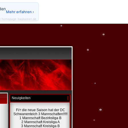
*
*
den
Mehr erfahren ›
*
y homepage-baukasten.de
*
*
*
Neuigkeiten
*
Für die neue Saison hat der DC
Schwanenteich 3 Mannschaften!!!!!
1 Mannschaft Bezirksliga B
2 Mannschaft Kreisliga A
*
3 Mannschaft Kreisliga B