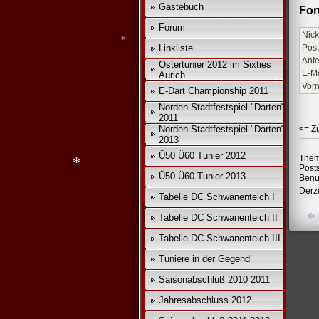
Gästebuch
For
Forum
*
*
Nick
Linkliste
Post
Ante
Ostertunier 2012 im Sixties
E-Ma
Aurich
*
Vor
E-Dart Championship 2011
Norden Stadtfestspiel "Darten"
2011
Norden Stadtfestspiel "Darten"
<= Z
2013
Ü50 Ü60 Tunier 2012
Them
Post
Ü50 Ü60 Tunier 2013
Benu
Derze
Tabelle DC Schwanenteich I
*
Tabelle DC Schwanenteich II
Tabelle DC Schwanenteich III
Tuniere in der Gegend
*
Saisonabschluß 2010 2011
Jahresabschluss 2012