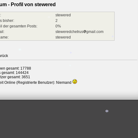
um - Profil von stewered
*
*
*
:
stewered
s bisher:
2
il der gesamten Posts:
0%
il:
steweredchetrus
gmail.com
*
name:
stewered
urück
*
en gesamt: 17788
s gesamt: 144424
*
tzer gesamt: 3651
*
it Online (Registrierte Benutzer): Niemand
*
*
*
*