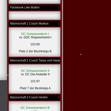
*
Facebook Like-Button
*
Mannschaft 1 Coach Markus
DC Schwanenteich I
vs. GDC Rispelerhelmt I
103:95
Platz 2 der Bezirksliga B
Mannschaft 2 Coach Tanja und Hans
*
DC Schwanenteich II
*
vs. DC Die Andarter II
*
101:97
Platz 7 der Beziksiga A
Mannschaft 3 Coach Herbiii
DC Schwanenteich III