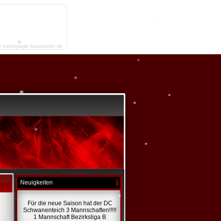
*
*
*
y homepage-baukasten.de
*
*
*
*
*
*
*
*
*
*
Neuigkeiten
Für die neue Saison hat der DC
Schwanenteich 3 Mannschaften!!!!!
1 Mannschaft Bezirksliga B
*