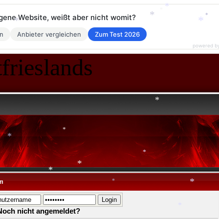
eigene Website, weißt aber nicht womit?
en
Anbieter vergleichen
Zum Test 2026
*
*
*
*
powered b
frieslands
*
*
*
*
*
m
*
*
*
Noch nicht angemeldet?