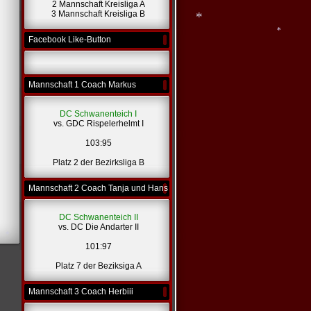
2 Mannschaft Kreisliga A
3 Mannschaft Kreisliga B
Facebook Like-Button
*
*
Mannschaft 1 Coach Markus
DC Schwanenteich I
vs. GDC Rispelerhelmt I
103:95
Platz 2 der Bezirksliga B
Mannschaft 2 Coach Tanja und Hans
DC Schwanenteich II
vs. DC Die Andarter II
101:97
Platz 7 der Beziksiga A
Mannschaft 3 Coach Herbiii
*