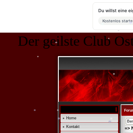
*
*
Du willst eine 
*
Kostenlos start
Der geilste Club Ost
*
*
*
*
*
*
*
*
Foru
Home
*
*
Kontakt
=> 