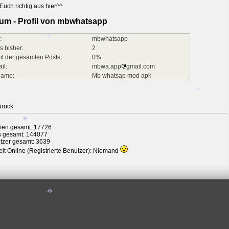
Euch richtig aus hier^^
*
um - Profil von mbwhatsapp
*
:
mbwhatsapp
s bisher:
2
il der gesamten Posts:
0%
*
il:
mbwa.app
gmail.com
name:
Mb whatsap mod apk
*
*
urück
en gesamt: 17726
*
s gesamt: 144077
tzer gesamt: 3639
*
it Online (Registrierte Benutzer): Niemand
*
*