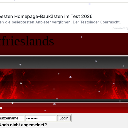
*
*
r
*
*
*
 besten Homepage-Baukästen im Test 2026
en die beliebtesten Anbieter verglichen. Der Testsieger überrascht.
*
powered b
frieslands
*
*
*
*
*
*
*
*
m
*
*
*
*
*
*
*
Noch nicht angemeldet?