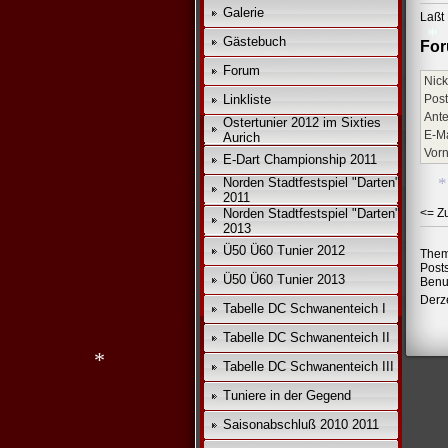
Galerie
Laßt 
Gästebuch
For
Forum
Nick
Linkliste
Post
Ante
Ostertunier 2012 im Sixties
E-Ma
Aurich
Vor
E-Dart Championship 2011
Norden Stadtfestspiel "Darten"
2011
Norden Stadtfestspiel "Darten"
<= Z
2013
Ü50 Ü60 Tunier 2012
Them
Post
Ü50 Ü60 Tunier 2013
Benu
Derze
Tabelle DC Schwanenteich I
Tabelle DC Schwanenteich II
Tabelle DC Schwanenteich III
Tuniere in der Gegend
Saisonabschluß 2010 2011
*