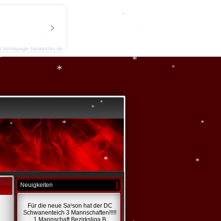
*
*
y homepage-baukasten.de
*
*
*
*
*
*
*
*
*
*
*
*
*
Neuigkeiten
Für die neue Saison hat der DC
Schwanenteich 3 Mannschaften!!!!!
1 Mannschaft Bezirksliga B