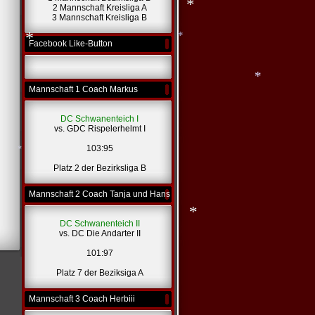
2 Mannschaft Kreisliga A
3 Mannschaft Kreisliga B
*
Facebook Like-Button
*
*
*
Mannschaft 1 Coach Markus
DC Schwanenteich I
*
vs. GDC Rispelerhelmt I
103:95
Platz 2 der Bezirksliga B
Mannschaft 2 Coach Tanja und Hans
*
DC Schwanenteich II
vs. DC Die Andarter II
101:97
*
Platz 7 der Beziksiga A
Mannschaft 3 Coach Herbiii