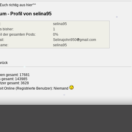
Euch richtig aus hier^^
um - Profil von selina95
*
:
selina95
s bisher:
1
il der gesamten Posts:
0%
*
il:
Selinajohn950
gmail.com
name:
selina95
urück
*
en gesamt: 17681
s gesamt: 143985
tzer gesamt: 3628
it Online (Registrierte Benutzer): Niemand
*
*