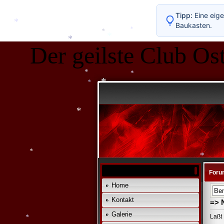
*
Tipp:
Eine eige
Baukasten.
*
Der geilste Club Ost
*
*
*
*
*
*
*
*
*
*
Foru
Home
*
Kontakt
=> 
Galerie
Laßt 