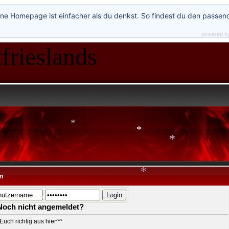
*
ne Homepage ist einfacher als du denkst. So findest du den passen
powered b
frieslands
*
*
*
*
*
m
*
Noch nicht angemeldet?
*
Euch richtig aus hier^^
*