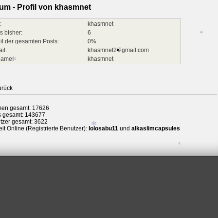
um - Profil von khasmnet
*
:
khasmnet
s bisher:
6
il der gesamten Posts:
0%
il:
khasmnet2
gmail.com
name:
khasmnet
*
urück
en gesamt: 17626
s gesamt: 143677
tzer gesamt: 3622
it Online (Registrierte Benutzer):
lolosabu11
und
alkaslimcapsules
*
*