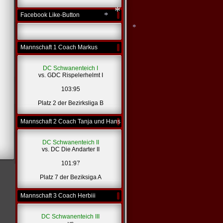
*
Facebook Like-Button
*
*
*
Mannschaft 1 Coach Markus
*
*
DC Schwanenteich I
vs. GDC Rispelerhelmt I
103:95
Platz 2 der Bezirksliga B
Mannschaft 2 Coach Tanja und Hans
DC Schwanenteich II
vs. DC Die Andarter II
101:97
Platz 7 der Beziksiga A
Mannschaft 3 Coach Herbiii
*
DC Schwanenteich III