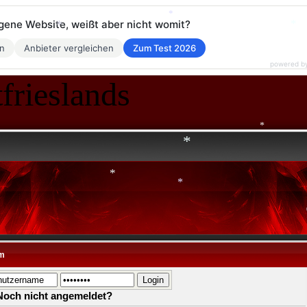
*
*
*
*
eigene Website, weißt aber nicht womit?
en
Anbieter vergleichen
Zum Test 2026
powered b
*
frieslands
*
*
*
*
*
m
Noch nicht angemeldet?