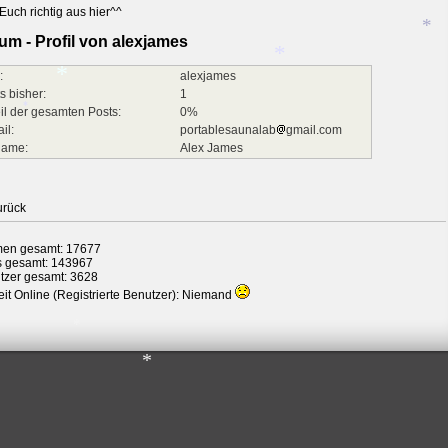
Euch richtig aus hier^^
um - Profil von alexjames
:
alexjames
s bisher:
1
*
il der gesamten Posts:
0%
*
il:
portablesaunalab
gmail.com
name:
Alex James
*
urück
en gesamt: 17677
s gesamt: 143967
tzer gesamt: 3628
it Online (Registrierte Benutzer): Niemand
*
*
*