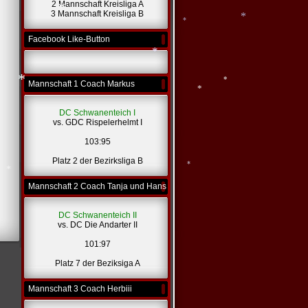
*
2 Mannschaft Kreisliga A
3 Mannschaft Kreisliga B
Facebook Like-Button
*
*
*
*
Mannschaft 1 Coach Markus
*
DC Schwanenteich I
*
vs. GDC Rispelerhelmt I
*
*
103:95
Platz 2 der Bezirksliga B
Mannschaft 2 Coach Tanja und Hans
*
DC Schwanenteich II
vs. DC Die Andarter II
101:97
Platz 7 der Beziksiga A
Mannschaft 3 Coach Herbiii