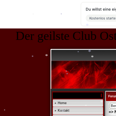
Du willst eine 
Kostenlos start
*
Der geilste Club Ost
*
*
*
*
*
*
*
*
*
Foru
Home
Kontakt
=> 