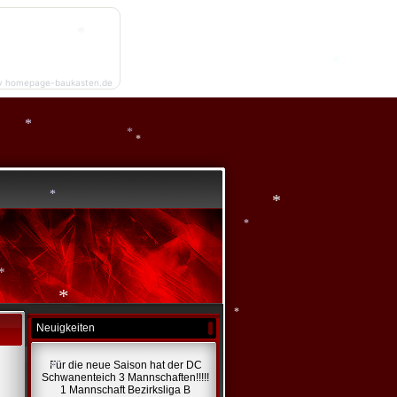
*
*
*
*
*
*
y homepage-baukasten.de
*
*
*
*
*
*
*
*
Neuigkeiten
*
Für die neue Saison hat der DC
Schwanenteich 3 Mannschaften!!!!!
*
1 Mannschaft Bezirksliga B