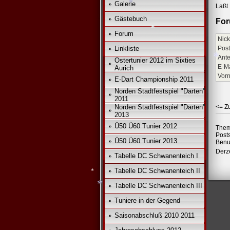
*
Galerie
Laßt 
*
*
*
*
Gästebuch
For
*
Forum
Nick
Linkliste
Post
Ante
*
Ostertunier 2012 im Sixties
E-Ma
Aurich
Vor
E-Dart Championship 2011
*
Norden Stadtfestspiel "Darten"
2011
Norden Stadtfestspiel "Darten"
<= Z
2013
Ü50 Ü60 Tunier 2012
Them
Post
Ü50 Ü60 Tunier 2013
Benu
Derze
Tabelle DC Schwanenteich I
Tabelle DC Schwanenteich II
Tabelle DC Schwanenteich III
Tuniere in der Gegend
*
Saisonabschluß 2010 2011
*