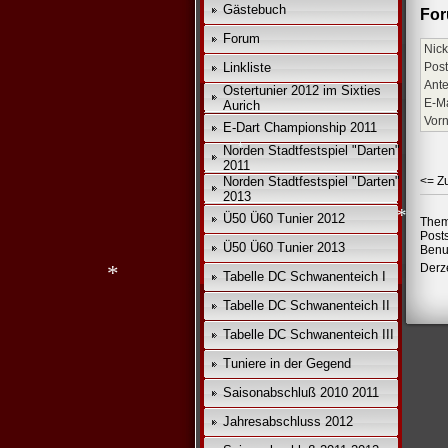
Gästebuch
For
Forum
Nick
Linkliste
Post
Ante
Ostertunier 2012 im Sixties
E-Ma
Aurich
Vor
E-Dart Championship 2011
Norden Stadtfestspiel "Darten"
2011
Norden Stadtfestspiel "Darten"
<= Z
2013
Ü50 Ü60 Tunier 2012
Them
*
Post
Ü50 Ü60 Tunier 2013
Benu
Derze
Tabelle DC Schwanenteich I
*
Tabelle DC Schwanenteich II
Tabelle DC Schwanenteich III
*
Tuniere in der Gegend
Saisonabschluß 2010 2011
Jahresabschluss 2012