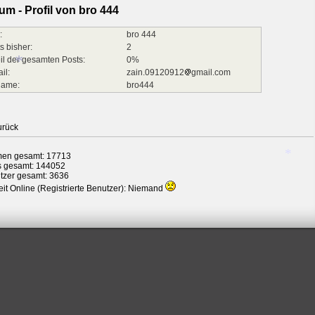
um - Profil von bro 444
:
bro 444
s bisher:
2
il der gesamten Posts:
0%
il:
zain.09120912
gmail.com
name:
bro444
*
urück
en gesamt: 17713
s gesamt: 144052
tzer gesamt: 3636
it Online (Registrierte Benutzer): Niemand