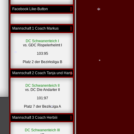
*
Facebook Like-Button
*
Mannschaft 1 Coach Markus
DC Schwanenteich I
vs. GDC Rispelerhelmt I
103:95
Platz 2 der Bezirksliga B
*
Mannschaft 2 Coach Tanja und Hans
*
*
DC Schwanenteich II
vs. DC Die Andarter II
101:97
Platz 7 der Beziksiga A
Mannschaft 3 Coach Herbiii
DC Schwanenteich III
*