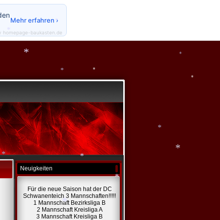
*
*
den
Mehr erfahren ›
*
*
y homepage-baukasten.de
*
*
*
*
*
*
*
*
*
Neuigkeiten
*
Für die neue Saison hat der DC
Schwanenteich 3 Mannschaften!!!!!
1 Mannschaft Bezirksliga B
2 Mannschaft Kreisliga A
*
3 Mannschaft Kreisliga B