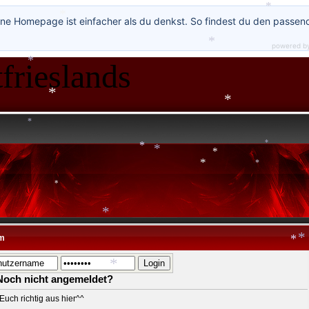
ne Homepage ist einfacher als du denkst. So findest du den passen
*
powered b
frieslands
*
*
*
*
*
*
*
*
*
*
*
*
*
*
m
*
*
*
*
Noch nicht angemeldet?
*
Euch richtig aus hier^^