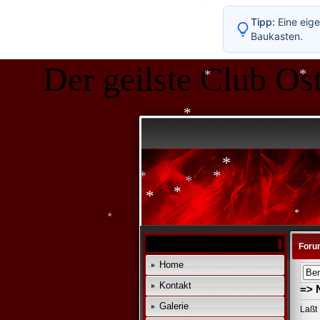
Tipp:
Eine eige
*
Baukasten.
*
*
Der geilste Club Ost
*
*
*
*
*
*
*
*
*
Foru
*
Home
*
Kontakt
=> 
Galerie
Laßt 