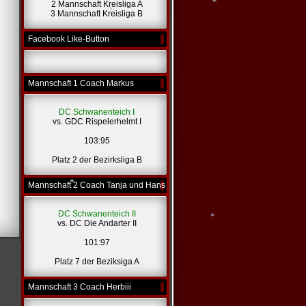
2 Mannschaft Kreisliga A
3 Mannschaft Kreisliga B
*
Facebook Like-Button
*
*
Mannschaft 1 Coach Markus
DC Schwanenteich I
vs. GDC Rispelerhelmt I
103:95
Platz 2 der Bezirksliga B
Mannschaft 2 Coach Tanja und Hans
DC Schwanenteich II
vs. DC Die Andarter II
*
101:97
Platz 7 der Beziksiga A
*
Mannschaft 3 Coach Herbiii