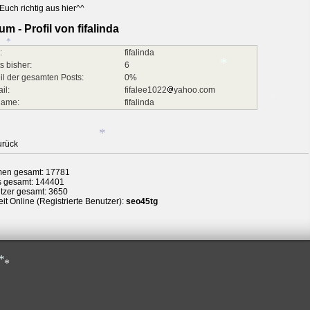
*
Euch richtig aus hier^^
um - Profil von fifalinda
*
*
:
fifalinda
s bisher:
6
il der gesamten Posts:
*
0%
il:
fifalee1022
yahoo.com
name:
fifalinda
*
*
urück
en gesamt: 17781
*
s gesamt: 144401
tzer gesamt: 3650
it Online (Registrierte Benutzer):
seo45tg