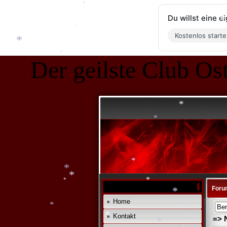
*
*
*
*
*
Du willst eine 
*
Kostenlos start
*
*
Der geilste Club Ost
*
*
*
*
*
Foru
*
*
Home
*
*
*
Kontakt
=> 
*