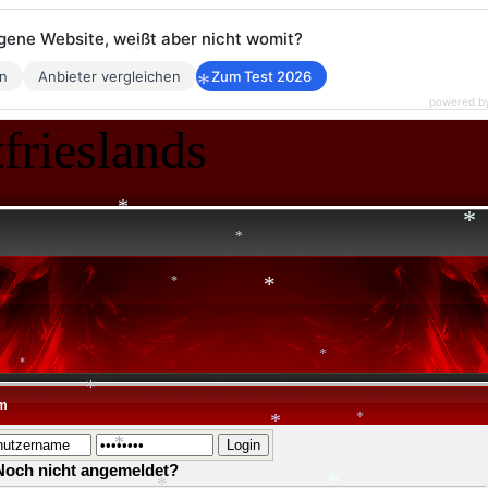
*
*
eigene Website, weißt aber nicht womit?
*
en
Anbieter vergleichen
Zum Test 2026
*
powered b
*
frieslands
*
*
*
*
*
*
*
m
*
*
*
Noch nicht angemeldet?
*