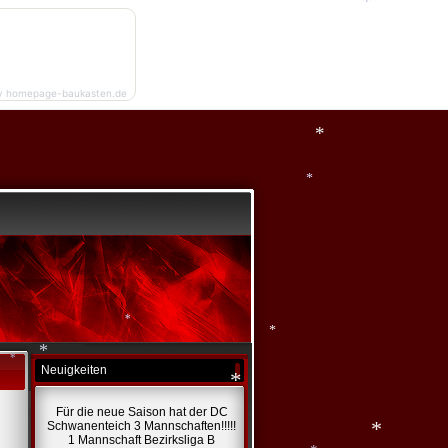
*
y homepage-baukasten.de
*
*
*
Neuigkeiten
*
*
*
Für die neue Saison hat der DC
*
Schwanenteich 3 Mannschaften!!!!!
1 Mannschaft Bezirksliga B