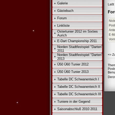
*
Galerie
Laßt 
Gästebuch
*
For
Forum
Nick
Linkliste
Post
Ante
Ostertunier 2012 im Sixties
E-Ma
Aurich
*
Vor
E-Dart Championship 2011
Norden Stadtfestspiel "Darten"
2011
*
Norden Stadtfestspiel "Darten"
<= Z
2013
Ü50 Ü60 Tunier 2012
Them
Post
Ü50 Ü60 Tunier 2013
Benu
Derze
Tabelle DC Schwanenteich I
Tabelle DC Schwanenteich II
Tabelle DC Schwanenteich III
Tuniere in der Gegend
Saisonabschluß 2010 2011