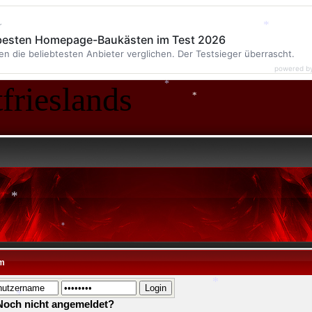
r
 besten Homepage-Baukästen im Test 2026
*
en die beliebtesten Anbieter verglichen. Der Testsieger überrascht.
powered b
frieslands
*
*
*
*
*
m
Noch nicht angemeldet?