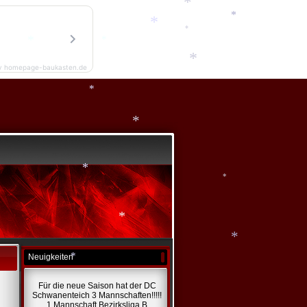
*
*
*
*
y homepage-baukasten.de
*
*
*
*
*
*
*
*
Neuigkeiten
*
Für die neue Saison hat der DC
*
Schwanenteich 3 Mannschaften!!!!!
1 Mannschaft Bezirksliga B