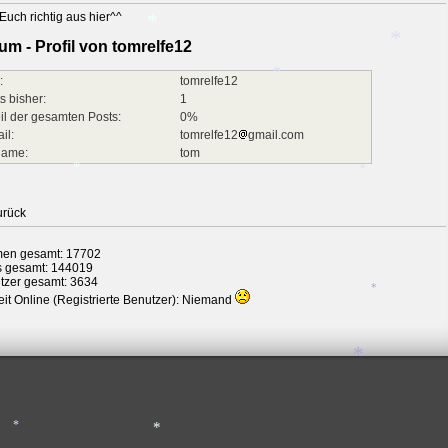
*
Euch richtig aus hier^^
*
um - Profil von tomrelfe12
*
:
tomrelfe12
*
s bisher:
1
il der gesamten Posts:
0%
*
il:
tomrelfe12
gmail.com
name:
tom
urück
*
en gesamt: 17702
*
s gesamt: 144019
tzer gesamt: 3634
it Online (Registrierte Benutzer): Niemand
*
*