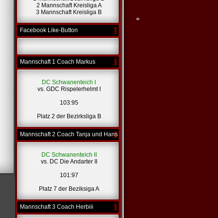
2 Mannschaft Kreisliga A
3 Mannschaft Kreisliga B
Facebook Like-Button
*
Mannschaft 1 Coach Markus
DC Schwanenteich I
vs. GDC Rispelerhelmt I
103:95
Platz 2 der Bezirksliga B
*
Mannschaft 2 Coach Tanja und Hans
DC Schwanenteich II
vs. DC Die Andarter II
101:97
Platz 7 der Beziksiga A
Mannschaft 3 Coach Herbiii