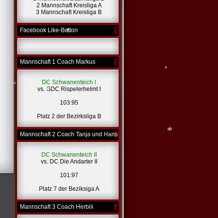
2 Mannschaft Kreisliga A
3 Mannschaft Kreisliga B
*
*
Facebook Like-Button
*
Mannschaft 1 Coach Markus
*
DC Schwanenteich I
vs. GDC Rispelerhelmt I
*
103:95
Platz 2 der Bezirksliga B
*
*
Mannschaft 2 Coach Tanja und Hans
DC Schwanenteich II
vs. DC Die Andarter II
*
101:97
Platz 7 der Beziksiga A
Mannschaft 3 Coach Herbiii