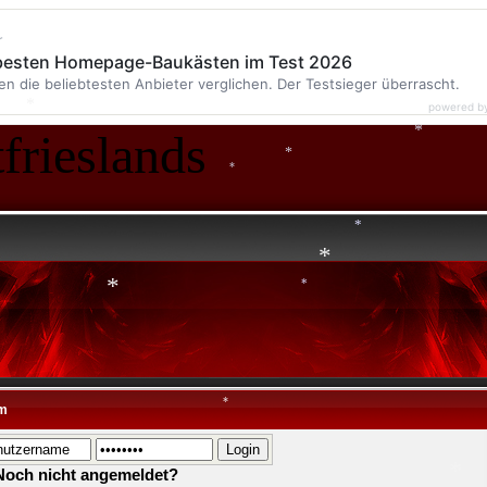
*
*
*
r
 besten Homepage-Baukästen im Test 2026
en die beliebtesten Anbieter verglichen. Der Testsieger überrascht.
powered b
frieslands
*
*
*
*
*
*
*
*
*
m
*
Noch nicht angemeldet?