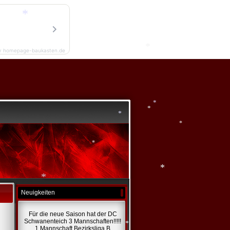
*
*
*
y homepage-baukasten.de
*
*
*
*
*
*
Neuigkeiten
*
*
Für die neue Saison hat der DC
Schwanenteich 3 Mannschaften!!!!!
1 Mannschaft Bezirksliga B