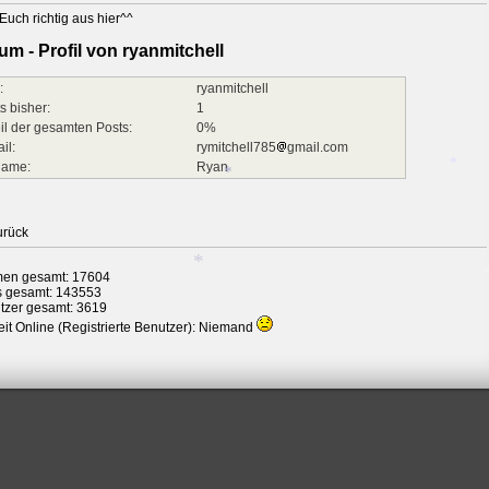
Euch richtig aus hier^^
um - Profil von ryanmitchell
:
ryanmitchell
s bisher:
1
il der gesamten Posts:
0%
il:
rymitchell785
gmail.com
name:
Ryan
urück
*
*
en gesamt: 17604
s gesamt: 143553
tzer gesamt: 3619
it Online (Registrierte Benutzer): Niemand
*
*