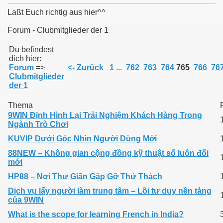
Laßt Euch richtig aus hier^^
Forum - Clubmitglieder der 1
011
Du befindest
dich hier:
Forum
=>
<- Zurück
1
...
762
763
764
765
766
76
013
Clubmitglieder
der 1
Thema
9WIN Định Hình Lại Trải Nghiệm Khách Hàng Trong
Ngành Trò Chơi
KUVIP Dưới Góc Nhìn Người Dùng Mới
88NEW – Không gian cộng đồng kỹ thuật số luôn đổi
mới
HP88 – Nơi Thư Giãn Gặp Gỡ Thử Thách
Dịch vụ lấy người làm trung tâm – Lõi tư duy nền tảng
của 9WIN
What is the scope for learning French in India?