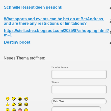
Schnelle Rezeptideen gesucht!
What sports and events can be bet on at BetAndreas,
and are there any restrictions or limitations?
https://stellashea.blogspot.com/2025/07/shopping.html?
m=1
Destiny boost
Neues Thema eröffnen:
Dein Nickname:
Thema: