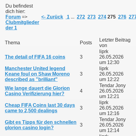
Du befindest
dich hier:
Forum
=>
<- Zurück
1
...
272
273
274
275
276
27
011
Clubmitglieder
der 1
013
Letzter Beitrag
Thema
Posts
von
liprk
The detail of FIFA 16 coins
3
26.05.2026
um 12:30
Manchester United legend
liprk
Keane foul on Shaw Moreno
3
26.05.2026
described as "brilliant"
um 12:22
Tendar Jony
Wie lange dauert die Glorion
4
26.05.2026
Casino Verifizierung hier?
um 12:21
liprk
Cheap FIFA Coins last 30 days
3
26.05.2026
came to 2,500 dealings
um 12:16
Tendar Jony
Gibt es Tipps für den schnellen
3
26.05.2026
glorion casino login?
um 12:14