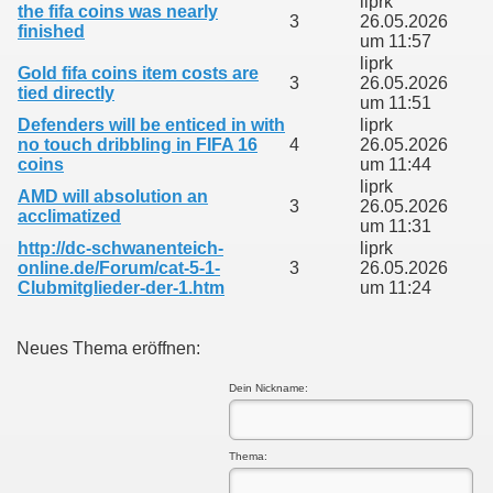
liprk
the fifa coins was nearly
3
26.05.2026
finished
um 11:57
liprk
Gold fifa coins item costs are
3
26.05.2026
tied directly
um 11:51
Defenders will be enticed in with
liprk
no touch dribbling in FIFA 16
4
26.05.2026
coins
um 11:44
liprk
AMD will absolution an
3
26.05.2026
acclimatized
um 11:31
http://dc-schwanenteich-
liprk
online.de/Forum/cat-5-1-
3
26.05.2026
Clubmitglieder-der-1.htm
um 11:24
Neues Thema eröffnen:
Dein Nickname:
Thema: