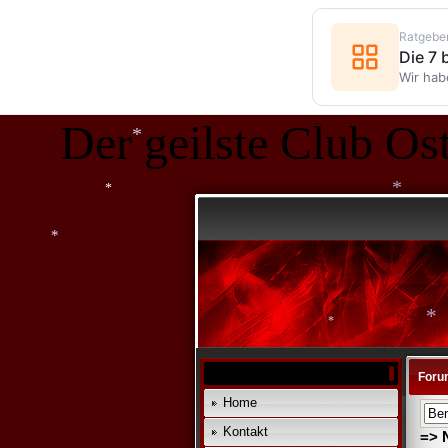
Ratgebe
Die 7
Wir hab
*
Der geilste Club Ost
*
*
*
*
*
Foru
Home
*
Kontakt
=> 