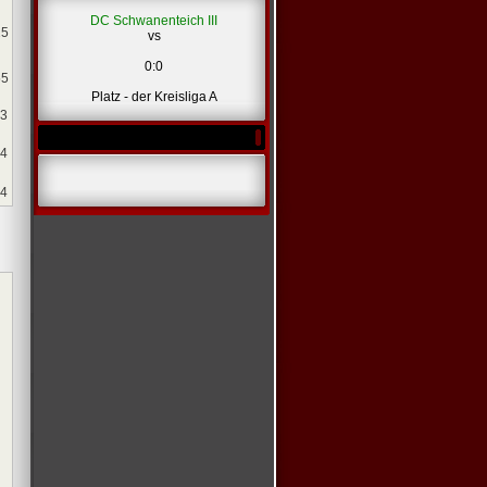
*
DC Schwanenteich III
25
vs
0:0
55
Platz - der Kreisliga A
23
14
04