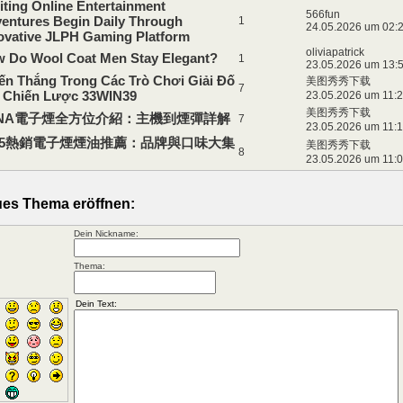
iting Online Entertainment
566fun
entures Begin Daily Through
1
24.05.2026 um 02:
ovative JLPH Gaming Platform
oliviapatrick
 Do Wool Coat Men Stay Elegant?
1
23.05.2026 um 13:
ến Thắng Trong Các Trò Chơi Giải Đố
美图秀秀下载
7
 Chiến Lược 33WIN39
23.05.2026 um 11:
美图秀秀下载
ANA電子煙全方位介紹：主機到煙彈詳解
7
23.05.2026 um 11:
025熱銷電子煙煙油推薦：品牌與口味大集
美图秀秀下载
8
23.05.2026 um 11:
es Thema eröffnen:
Dein Nickname:
Thema: