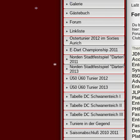
Galerie
Laßt 
Gästebuch
For
Forum
*
Du b
*
hier:
Linkliste
For
Ostertunier 2012 im Sixties
Club
Aurich
The
E-Dart Championship 2011
JDN
Norden Stadtfestspiel "Darten"
Acc
2011
Ent
Norden Stadtfestspiel "Darten"
Sys
2013
85G
Ü50 Ü60 Tunier 2012
Adv
Ent
Ü50 Ü60 Tunier 2013
JLP
*
Tabelle DC Schwanenteich I
Pla
Ent
Tabelle DC Schwanenteich II
PHP
Fas
Tabelle DC Schwanenteich III
Ent
Tuniere in der Gegend
Fas
Des
Saisonabschluß 2010 2011
Pla