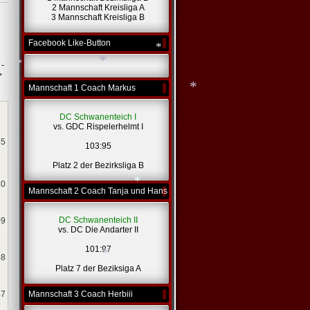
2 Mannschaft Kreisliga A
3 Mannschaft Kreisliga B
*
Facebook Like-Button
 -
>
Mannschaft 1 Coach Markus
*
DC Schwanenteich I
vs. GDC Rispelerhelmt I
*
*
35
103:95
*
Platz 2 der Bezirksliga B
20
Mannschaft 2 Coach Tanja und Hans
DC Schwanenteich II
09
vs. DC Die Andarter II
101:97
*
58
Platz 7 der Beziksiga A
47
Mannschaft 3 Coach Herbiii