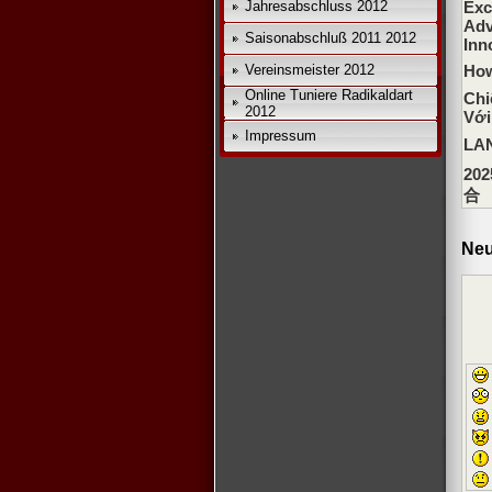
Jahresabschluss 2012
Exc
Adv
Saisonabschluß 2011 2012
Inn
Vereinsmeister 2012
How
Online Tuniere Radikaldart
Chi
2012
Với
Impressum
L
2
合
Neu