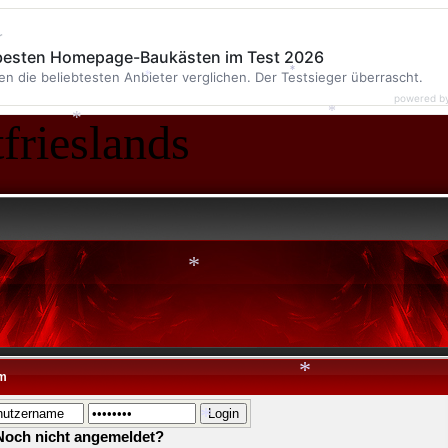
*
*
r
 besten Homepage-Baukästen im Test 2026
en die beliebtesten Anbieter verglichen. Der Testsieger überrascht.
powered b
frieslands
*
*
*
*
*
m
*
Noch nicht angemeldet?