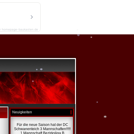
*
*
*
y homepage-baukasten.de
*
*
*
*
*
*
Neuigkeiten
*
Für die neue Saison hat der DC
Schwanenteich 3 Mannschaften!!!!!
*
1 Mannschaft Bezirksliga B