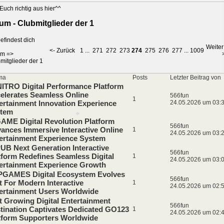
Euch richtig aus hier^^
*
um - Clubmitglieder der 1
efindest dich
Weiter
<- Zurück
1
...
271
272
273
274
275
276
277
...
1009
um
=>
mitglieder der 1
ma
Posts
Letzter Beitrag von
ITRO Digital Performance Platform
elerates Seamless Online
566fun
1
ertainment Innovation Experience
24.05.2026 um 03:
tem
AME Digital Revolution Platform
566fun
ances Immersive Interactive Online
1
24.05.2026 um 03:
ertainment Experience System
UB Next Generation Interactive
566fun
tform Redefines Seamless Digital
1
*
24.05.2026 um 03:
ertainment Experience Growth
GAMES Digital Ecosystem Evolves
566fun
t For Modern Interactive
1
24.05.2026 um 02:
ertainment Users Worldwide
t Growing Digital Entertainment
566fun
tination Captivates Dedicated GO123
1
24.05.2026 um 02:
tform Supporters Worldwide