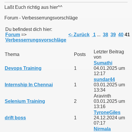
Laßt Euch richtig aus hier^^
Forum - Verbesserrungsvorschläge
011
Du befindest dich hier:
Forum
=>
<- Zurück
1
...
38
39
40
41
Verbesserrungsvorschläge
013
Letzter Beitrag
Thema
Posts
von
Sumathi
Devops Training
1
04.01.2025 um
12:17
sundar44
Internship In Chennai
1
03.01.2025 um
13:34
Aravinth
Selenium Training
2
03.01.2025 um
13:16
TyroneGiles
drift boss
1
24.12.2024 um
07:17
Nirmala