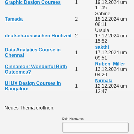
Graphic Design Courses
1
19.12.2024 um
11:45
Sabine
Tamada
2
18.12.2024 um
08:11
Ursula
deutsch-russischen Hochzeit
2
17.12.2024 um
15:52
sakthi
Data Analytics Course in
1
17.12.2024 um
Chennai
09:51
Ruben_Miller
Cinnamon: Wonderful Birth
1
13.12.2024 um
Outcomes?
04:20
Nirmala
UI UX Design Courses in
1
12.12.2024 um
Bangalore
12:47
Neues Thema eröffnen:
Dein Nickname: