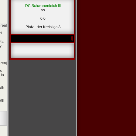
DC Schwanenteich III
vs
0:0
eren]
Platz - der Kreisliga A
ed
Pal
y
eren]
ks
 to
ath
ath