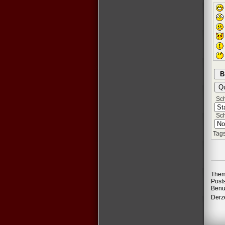
Schr
Sch
Tags
Them
Post
Benu
Derze