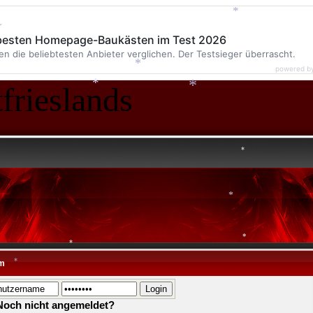
*
*
r
 besten Homepage-Baukästen im Test 2026
*
en die beliebtesten Anbieter verglichen. Der Testsieger überrascht.
powered b
*
frieslands
*
*
*
*
*
*
*
m
*
*
Noch nicht angemeldet?