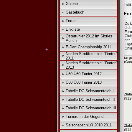
Galerie
Laßt 
Gästebuch
For
Forum
Du b
dich 
Linkliste
For
Ostertunier 2012 im Sixties
Club
der 
Aurich
Ciga
E-Dart Championship 2011
Onli
Norden Stadtfestspiel "Darten"
targ
2011
(Gas
Norden Stadtfestspiel "Darten"
2013
Ü50 Ü60 Tunier 2012
*
Ü50 Ü60 Tunier 2013
Tabelle DC Schwanenteich I
Zlala
(912
Tabelle DC Schwanenteich II
Tabelle DC Schwanenteich III
Tuniere in der Gegend
Saisonabschluß 2010 2011
Zlala
(912