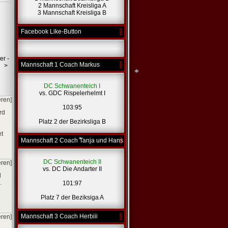
2 Mannschaft Kreisliga A
3 Mannschaft Kreisliga B
Facebook Like-Button
*
er -
Mannschaft 1 Coach Markus
>
DC Schwanenteich I
vs. GDC Rispelerhelmt I
eren]
103:95
rd
Platz 2 der Bezirksliga B
*
et
Mannschaft 2 Coach Tanja und Hans
DC Schwanenteich II
eren]
vs. DC Die Andarter II
l
.
101:97
Platz 7 der Beziksiga A
*
Mannschaft 3 Coach Herbiii
eren]