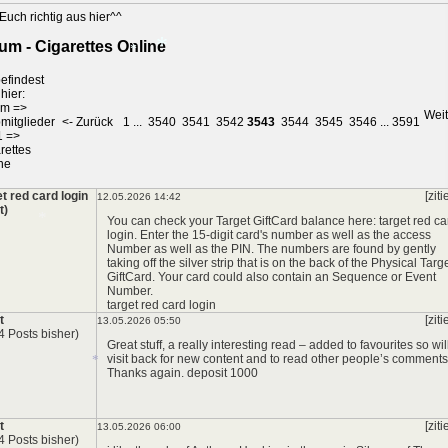
*
Euch richtig aus hier^^
um - Cigarettes Online
efindest
hier:
um
=>
Weit
*
mitglieder
<- Zurück
1
...
3540
3541
3542
3543
3544
3545
3546
...
3591
*
1
=>
rettes
ne
et red card login
[ziti
12.05.2026 14:42
t)
You can check your Target GiftCard balance here: target red ca
login. Enter the 15-digit card's number as well as the access
Number as well as the PIN. The numbers are found by gently
taking off the silver strip that is on the back of the Physical Targ
GiftCard. Your card could also contain an Sequence or Event
Number.
target red card login
*
t
[ziti
13.05.2026 05:50
4 Posts bisher)
Great stuff, a really interesting read – added to favourites so wil
visit back for new content and to read other people’s comments
Thanks again.
deposit 1000
t
[ziti
13.05.2026 06:00
4 Posts bisher)