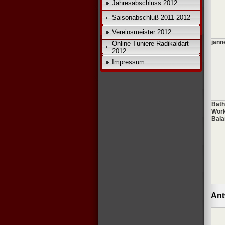
Jahresabschluss 2012
Saisonabschluß 2011 2012
Vereinsmeister 2012
jann
Online Tuniere Radikaldart
2012
Impressum
Bath
Work
Bala
Ant