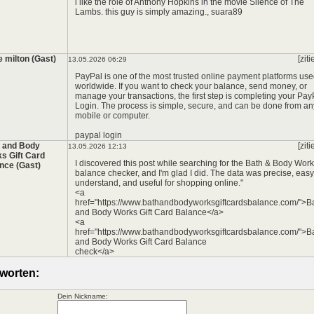
i like the role of Anthony Hopkins in the movie Silence of The
Lambs. this guy is simply amazing.,
suara89
*
e milton (Gast)
[ziti
13.05.2026 06:29
PayPal is one of the most trusted online payment platforms us
worldwide. If you want to check your balance, send money, or
*
manage your transactions, the first step is completing your Pay
Login. The process is simple, secure, and can be done from an
mobile or computer.
paypal login
 and Body
[ziti
13.05.2026 12:13
s Gift Card
I discovered this post while searching for the Bath & Body Wor
nce (Gast)
balance checker, and I'm glad I did. The data was precise, easy
understand, and useful for shopping online."
<a
href="https://www.bathandbodyworksgiftcardsbalance.com/">B
and Body Works Gift Card Balance</a>
<a
href="https://www.bathandbodyworksgiftcardsbalance.com/">B
and Body Works Gift Card Balance
check</a>
worten:
Dein Nickname: