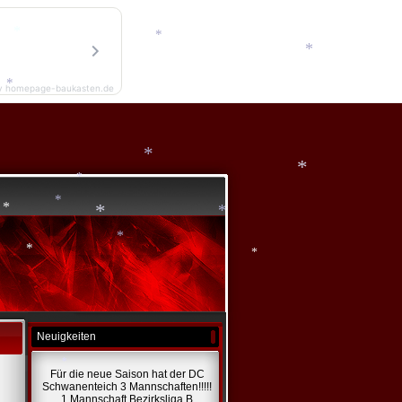
*
y homepage-baukasten.de
*
*
*
*
*
*
*
*
*
*
*
*
*
Neuigkeiten
Für die neue Saison hat der DC
Schwanenteich 3 Mannschaften!!!!!
1 Mannschaft Bezirksliga B