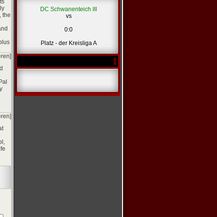
ts
ly
DC Schwanenteich III
 the
vs
 and
0:0
plus
Platz - der Kreisliga A
eren]
ed
Pal
y
eren]
at
l,
fe