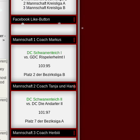
2 Mannschaft Kreisliga A
*
3 Mannschaft Kreisliga B
*
Facebook Like-Button
*
*
er -
Mannschaft 1 Coach Markus
>
*
*
DC Schwanenteich I
vs. GDC Rispelerhelmt I
*
eren]
103:95
hey
Platz 2 der Bezirksliga B
most
ood
Mannschaft 2 Coach Tanja und Hans
DC Schwanenteich II
eren]
vs. DC Die Andarter II
101:97
Platz 7 der Beziksiga A
Mannschaft 3 Coach Herbiii
eren]