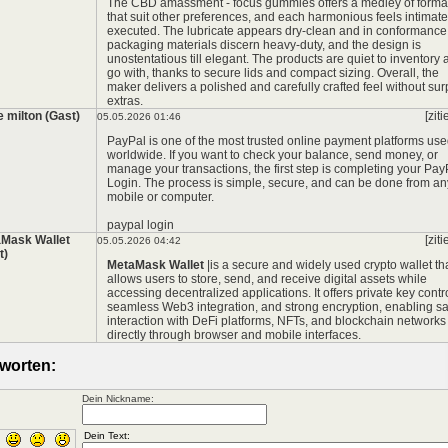
The CBD amassment - focus gummies offers a medley of forma
that suit other preferences, and each harmonious feels intimate
executed. The lubricate appears dry-clean and in conformance,
packaging materials discern heavy-duty, and the design is
unostentatious till elegant. The products are quiet to inventory
go with, thanks to secure lids and compact sizing. Overall, the
maker delivers a polished and carefully crafted feel without sur
extras.
e milton (Gast)
[ziti
05.05.2026 01:46
PayPal is one of the most trusted online payment platforms us
worldwide. If you want to check your balance, send money, or
manage your transactions, the first step is completing your Pay
Login. The process is simple, secure, and can be done from an
mobile or computer.
paypal login
Mask Wallet
[ziti
05.05.2026 04:42
t)
MetaMask Wallet
|is a secure and widely used crypto wallet th
allows users to store, send, and receive digital assets while
accessing decentralized applications. It offers private key contro
seamless Web3 integration, and strong encryption, enabling sa
interaction with DeFi platforms, NFTs, and blockchain networks
directly through browser and mobile interfaces.
worten:
Dein Nickname: