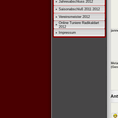
Jahresabschluss 2012
Saisonabschluß 2011 2012
Vereinsmeister 2012
Online Tuniere Radikaldart
2012
jann
Impressum
Meta
(Gas
Ant