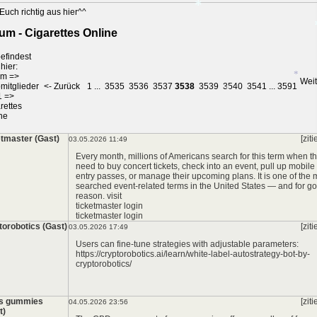
Euch richtig aus hier^^
um - Cigarettes Online
*
efindest
hier:
um
=>
Weit
*
mitglieder
<- Zurück
1
...
3535
3536
3537
3538
3539
3540
3541
...
3591
1
=>
rettes
ne
etmaster (Gast)
[ziti
*
03.05.2026 11:49
*
Every month, millions of Americans search for this term when t
need to buy concert tickets, check into an event, pull up mobile
entry passes, or manage their upcoming plans. It is one of the 
searched event-related terms in the United States — and for g
reason. visit
ticketmaster login
ticketmaster login
torobotics (Gast)
[ziti
03.05.2026 17:49
*
Users can fine-tune strategies with adjustable parameters:
https://cryptorobotics.ai/learn/white-label-autostrategy-bot-by-
cryptorobotics/
us gummies
[ziti
04.05.2026 23:56
t)