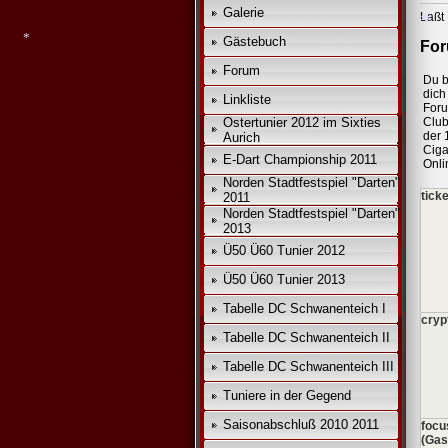
Galerie
Laßt 
Gästebuch
For
Forum
Du b
dich 
*
Linkliste
For
*
Ostertunier 2012 im Sixties
Club
der 
Aurich
Ciga
E-Dart Championship 2011
Onli
Norden Stadtfestspiel "Darten"
tick
2011
Norden Stadtfestspiel "Darten"
2013
Ü50 Ü60 Tunier 2012
Ü50 Ü60 Tunier 2013
Tabelle DC Schwanenteich I
cryp
Tabelle DC Schwanenteich II
Tabelle DC Schwanenteich III
Tuniere in der Gegend
Saisonabschluß 2010 2011
foc
(Gas