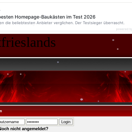
r
 besten Homepage-Baukästen im Test 2026
en die beliebtesten Anbieter verglichen. Der Testsieger überrascht.
powered b
frieslands
*
*
*
*
*
*
*
m
*
*
Noch nicht angemeldet?