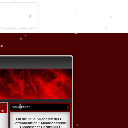
*
*
*
*
y homepage-baukasten.de
*
*
*
*
*
*
*
*
Neuigkeiten
Für die neue Saison hat der DC
Schwanenteich 3 Mannschaften!!!!!
1 Mannschaft Bezirksliga B