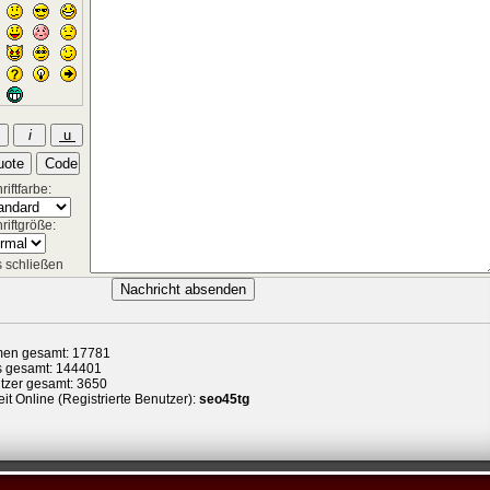
iftfarbe:
riftgröße:
 schließen
en gesamt: 17781
s gesamt: 144401
tzer gesamt: 3650
it Online (Registrierte Benutzer):
seo45tg