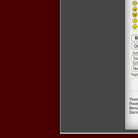
Schr
Sch
Tags
Them
Post
Benu
Derze