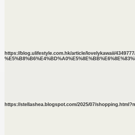
https://blog.ulifestyle.com.hk/article/lovel
%E5%B8%B6%E4%BD%A0%E5%8E%BB%E6%8E%83%E
https://stellashea.blogspot.com/2025/07/shopping.html?