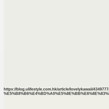
https://blog.ulifestyle.com.hk/article/lovel
%E5%B8%B6%E4%BD%A0%E5%8E%BB%E6%8E%83%E