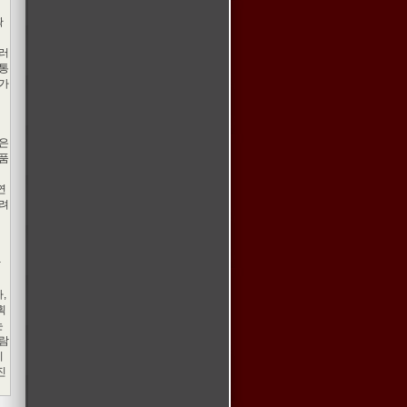
확
이러
소통
문가
은
제품
지
연
히려
작
니
,
획
는
사람
이
진