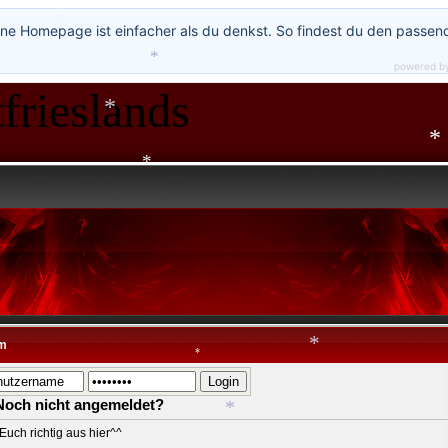
ne Homepage ist einfacher als du denkst. So findest du den passen
*
*
powered b
*
frieslands
*
*
*
*
*
m
Noch nicht angemeldet?
*
*
Euch richtig aus hier^^