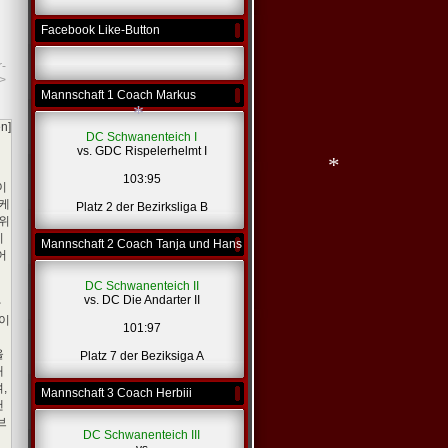
Facebook Like-Button
r-
>
Mannschaft 1 Coach Markus
en]
DC Schwanenteich I
vs. GDC Rispelerhelmt I
103:95
이
마케
Platz 2 der Bezirksliga B
 위
히
Mannschaft 2 Coach Tanja und Hans
*
어
DC Schwanenteich II
*
vs. DC Die Andarter II
마
 이
101:97
시
을
Platz 7 der Beziksiga A
대
,
Mannschaft 3 Coach Herbiii
랜
브
DC Schwanenteich III