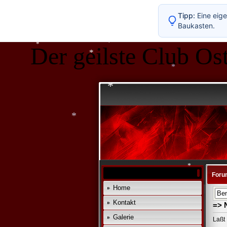
*
*
*
Tipp:
Eine eige
Baukasten.
*
Der geilste Club Ost
*
*
*
*
*
*
Foru
Home
Kontakt
=> 
*
Galerie
Laßt 