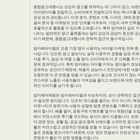
종합광고대행사는 단순히 광고를 제작하는 데 그치지 않고, 브랜
아이덴티티를 정립하고, 소비자에게 전달하고자 하는 메시지를 
관성 있게 관리합니다. 타겟 분석, 콘텐츠 기획, 디자인, SNS 운영
결과 분석 등 마케팅의 모든 단계를 아우르며, 기업의 내부 인력
효율적으로 활용할 수 있도록 도와줍니다. 특히 맘카페와 같은 
니티는 일반적인 광고 플랫폼과는 달리 감성과 공감이 중요한 공
이기 때문에, 종합광고대행사의 전략적 접근이 필수적입니다.
*
맘카페바이럴은 요즘 가장 많이 사용되는 바이럴 마케팅 전략 중
나입니다. 단순한 광고 글보다는 실제 사용자의 경험을 담은 리뷰
사용 후기, 일상 속 제품 노출 등이 소비자에게 더 큰 신뢰를 주기
문에 효과적입니다. 특히 맘카페는 아이를 키우는 엄마들이 정보
공유하는 공간이기 때문에, 제품의 성능이나 안전성에 대한 내용
포함되면 더 큰 반응을 얻을 수 있습니다. 광고로 인식되지 않는 
연스러운 노출은 사용자들의 거부감을 줄이고 브랜드에 대한 긍
적인 이미지를 남기게 됩니다.
맘카페마케팅은 맘카페바이럴과 비슷하지만, 보다 전략적인 접
이 필요한 방식입니다. 단순히 게시글을 올리는 것이 아니라, 해
커뮤니티의 분위기와 사용자 성향에 맞춘 콘텐츠를 기획하고 운
해야 합니다. 예를 들어, 공동구매 이벤트를 열거나 체험단을 모
해서 자연스러운 후기를 유도하는 방식이 많이 사용됩니다. 또한
아 관련 정보, 생활 팁, 공감 글과 함께 브랜드를 소개하면 광고보
훨씬 자연스럽고 긍정적인 반응을 얻을 수 있습니다. 맘카페 사
들은 경험을 중요시하기 때문에, 단순 정보 전달보다 진정성 있는
콘텐츠가 훨씬 더 강한 영향을 미칩니다.