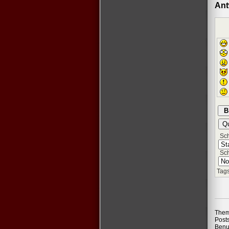
Ant
Schr
Sch
Tags
Them
Post
Benu