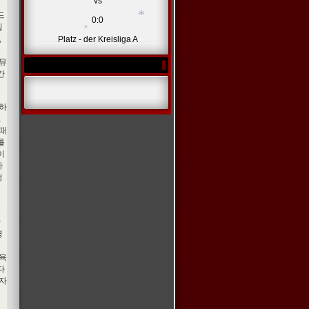
vs
드
0:0
일
,
Platz - der Kreisliga A
을
커뮤
간
 하
*
,
*
 때
를
이
자
정
근
당
영
집
 육
다
용자