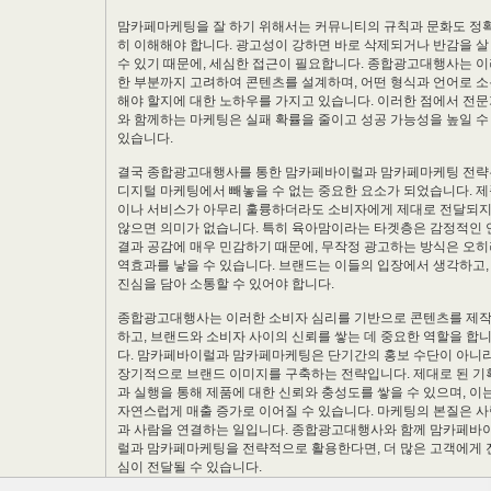
맘카페마케팅을 잘 하기 위해서는 커뮤니티의 규칙과 문화도 정
히 이해해야 합니다. 광고성이 강하면 바로 삭제되거나 반감을 살
수 있기 때문에, 세심한 접근이 필요합니다. 종합광고대행사는 
한 부분까지 고려하여 콘텐츠를 설계하며, 어떤 형식과 언어로 
해야 할지에 대한 노하우를 가지고 있습니다. 이러한 점에서 전
와 함께하는 마케팅은 실패 확률을 줄이고 성공 가능성을 높일 수
있습니다.
결국 종합광고대행사를 통한 맘카페바이럴과 맘카페마케팅 전략
디지털 마케팅에서 빼놓을 수 없는 중요한 요소가 되었습니다. 
이나 서비스가 아무리 훌륭하더라도 소비자에게 제대로 전달되
않으면 의미가 없습니다. 특히 육아맘이라는 타겟층은 감정적인 
결과 공감에 매우 민감하기 때문에, 무작정 광고하는 방식은 오
역효과를 낳을 수 있습니다. 브랜드는 이들의 입장에서 생각하고,
진심을 담아 소통할 수 있어야 합니다.
종합광고대행사는 이러한 소비자 심리를 기반으로 콘텐츠를 제
하고, 브랜드와 소비자 사이의 신뢰를 쌓는 데 중요한 역할을 합
다. 맘카페바이럴과 맘카페마케팅은 단기간의 홍보 수단이 아니라
장기적으로 브랜드 이미지를 구축하는 전략입니다. 제대로 된 기
과 실행을 통해 제품에 대한 신뢰와 충성도를 쌓을 수 있으며, 이
자연스럽게 매출 증가로 이어질 수 있습니다. 마케팅의 본질은 
과 사람을 연결하는 일입니다. 종합광고대행사와 함께 맘카페바
럴과 맘카페마케팅을 전략적으로 활용한다면, 더 많은 고객에게 
심이 전달될 수 있습니다.