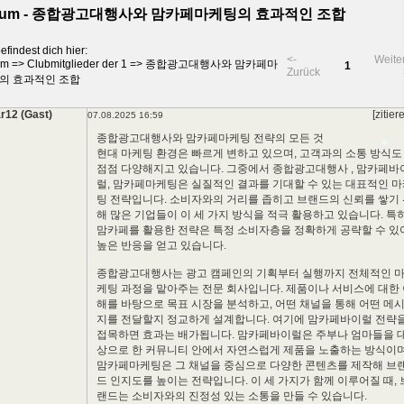
rum - 종합광고대행사와 맘카페마케팅의 효과적인 조합
efindest dich hier:
*
<-
Weite
um
=>
Clubmitglieder der 1
=>
종합광고대행사와 맘카페마
1
Zurück
의 효과적인 조합
r12 (Gast)
[zitier
07.08.2025 16:59
종합광고대행사와 맘카페마케팅 전략의 모든 것
현대 마케팅 환경은 빠르게 변하고 있으며, 고객과의 소통 방식도
점점 다양해지고 있습니다. 그중에서
종합광고대행사
, 맘카페바
럴, 맘카페마케팅은 실질적인 결과를 기대할 수 있는 대표적인 
팅 전략입니다. 소비자와의 거리를 좁히고 브랜드의 신뢰를 쌓기
해 많은 기업들이 이 세 가지 방식을 적극 활용하고 있습니다. 특
*
맘카페를 활용한 전략은 특정 소비자층을 정확하게 공략할 수 있
높은 반응을 얻고 있습니다.
*
종합광고대행사는 광고 캠페인의 기획부터 실행까지 전체적인 
케팅 과정을 맡아주는 전문 회사입니다. 제품이나 서비스에 대한
해를 바탕으로 목표 시장을 분석하고, 어떤 채널을 통해 어떤 메
지를 전달할지 정교하게 설계합니다. 여기에 맘카페바이럴 전략
접목하면 효과는 배가됩니다. 맘카페바이럴은 주부나 엄마들을 
상으로 한 커뮤니티 안에서 자연스럽게 제품을 노출하는 방식이며
맘카페마케팅은 그 채널을 중심으로 다양한 콘텐츠를 제작해 브
드 인지도를 높이는 전략입니다. 이 세 가지가 함께 이루어질 때, 
랜드는 소비자와의 진정성 있는 소통을 만들 수 있습니다.