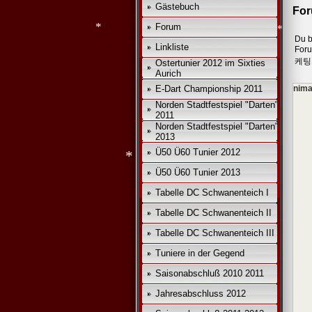
Gästebuch
Fo
Forum
Du b
Linkliste
For
케팅
Ostertunier 2012 im Sixties
Aurich
*
E-Dart Championship 2011
nima
*
Norden Stadtfestspiel "Darten"
2011
*
Norden Stadtfestspiel "Darten"
2013
Ü50 Ü60 Tunier 2012
Ü50 Ü60 Tunier 2013
Tabelle DC Schwanenteich I
Tabelle DC Schwanenteich II
*
Tabelle DC Schwanenteich III
Tuniere in der Gegend
Saisonabschluß 2010 2011
Jahresabschluss 2012