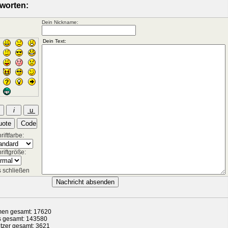
worten:
Dein Nickname:
iftfarbe:
riftgröße:
 schließen
en gesamt: 17620
s gesamt: 143580
tzer gesamt: 3621