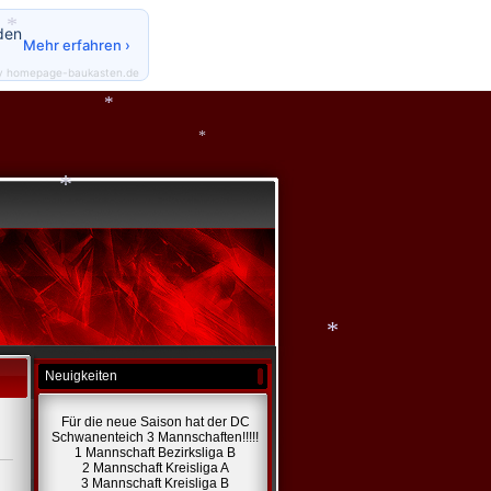
den
Mehr erfahren ›
y homepage-baukasten.de
*
*
*
*
*
Neuigkeiten
*
Für die neue Saison hat der DC
Schwanenteich 3 Mannschaften!!!!!
1 Mannschaft Bezirksliga B
2 Mannschaft Kreisliga A
3 Mannschaft Kreisliga B