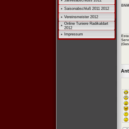
Jahresabschluss 2012
BNM
Saisonabschluß 2011 2012
Vereinsmeister 2012
Online Tuniere Radikaldart
2012
Impressum
Esta
Serv
(Gas
Ant