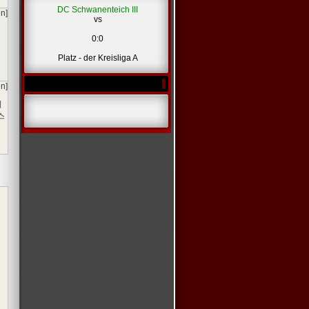
DC Schwanenteich III
en]
vs
0:0
Platz - der Kreisliga A
en]
이
스