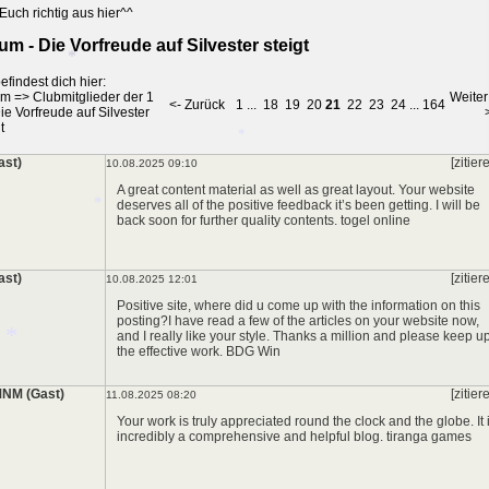
Euch richtig aus hier^^
um - Die Vorfreude auf Silvester steigt
*
efindest dich hier:
um
=>
Clubmitglieder der 1
Weiter
<- Zurück
1
...
18
19
20
21
22
23
24
...
164
ie Vorfreude auf Silvester
*
t
Gast)
[zitier
10.08.2025 09:10
A great content material as well as great layout. Your website
deserves all of the positive feedback it’s been getting. I will be
*
back soon for further quality contents.
togel online
Gast)
[zitier
10.08.2025 12:01
*
Positive site, where did u come up with the information on this
posting?I have read a few of the articles on your website now,
and I really like your style. Thanks a million and please keep u
the effective work.
BDG Win
NM (Gast)
[zitier
11.08.2025 08:20
Your work is truly appreciated round the clock and the globe. It 
incredibly a comprehensive and helpful blog.
tiranga games
*