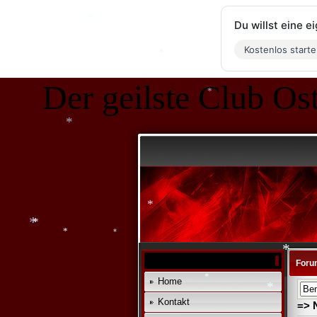
Du willst eine 
Kostenlos start
*
Der geilste Club Ost
*
*
*
Foru
*
*
*
*
Home
*
*
Kontakt
=> 