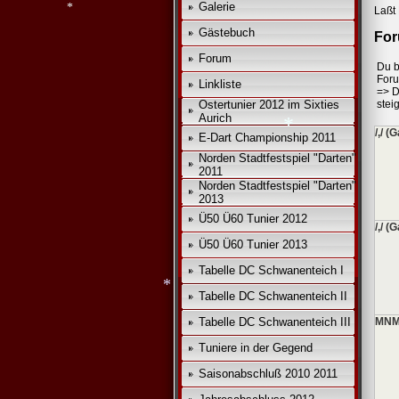
Galerie
Laßt 
*
*
Gästebuch
For
Forum
Du b
*
For
Linkliste
=>
D
Ostertunier 2012 im Sixties
steig
Aurich
/,/ (
E-Dart Championship 2011
Norden Stadtfestspiel "Darten"
2011
Norden Stadtfestspiel "Darten"
2013
*
Ü50 Ü60 Tunier 2012
/,/ (
Ü50 Ü60 Tunier 2013
Tabelle DC Schwanenteich I
Tabelle DC Schwanenteich II
Tabelle DC Schwanenteich III
MNM
Tuniere in der Gegend
Saisonabschluß 2010 2011
*