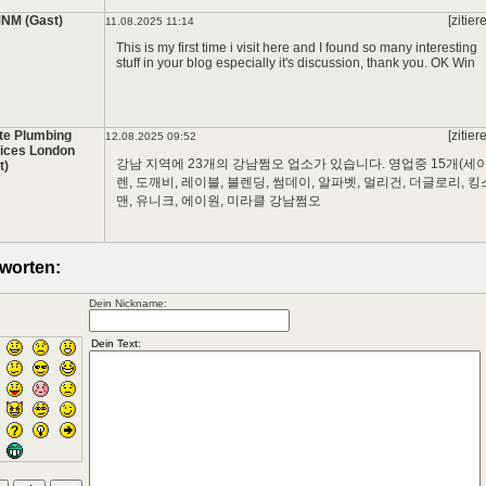
NM (Gast)
[zitier
11.08.2025 11:14
This is my first time i visit here and I found so many interesting
stuff in your blog especially it's discussion, thank you.
OK Win
te Plumbing
[zitier
12.08.2025 09:52
ices London
강남 지역에 23개의 강남쩜오 업소가 있습니다. 영업중 15개(세
t)
렌, 도깨비, 레이블, 블렌딩, 썸데이, 알파벳, 멀리건, 더글로리, 킹
맨, 유니크, 에이원, 미라클
강남쩜오
worten:
Dein Nickname: