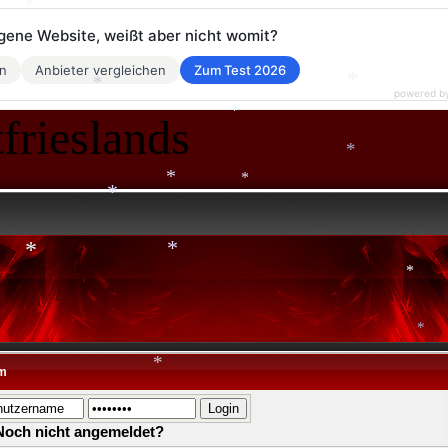
eigene Website, weißt aber nicht womit?
en
Anbieter vergleichen
Zum Test 2026
*
powered b
*
frieslands
*
*
*
*
*
*
*
*
*
*
m
*
Noch nicht angemeldet?