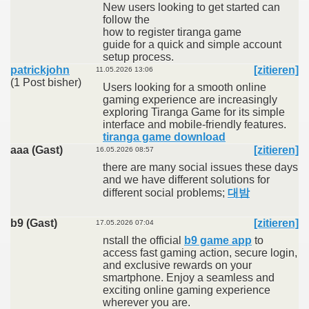
New users looking to get started can
follow the
how to register tiranga game
guide for a quick and simple account
setup process.
patrickjohn
[zitieren]
11.05.2026 13:06
(1 Post bisher)
Users looking for a smooth online
gaming experience are increasingly
exploring Tiranga Game for its simple
interface and mobile-friendly features.
tiranga game download
aaa (Gast)
[zitieren]
16.05.2026 08:57
there are many social issues these days
and we have different solutions for
different social problems;
대밤
b9 (Gast)
[zitieren]
17.05.2026 07:04
nstall the official
b9 game app
to
access fast gaming action, secure login,
and exclusive rewards on your
smartphone. Enjoy a seamless and
exciting online gaming experience
wherever you are.