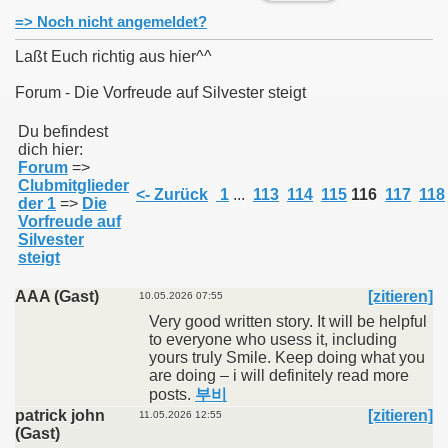
=> Noch nicht angemeldet?
Laßt Euch richtig aus hier^^
Forum - Die Vorfreude auf Silvester steigt
011
Du befindest
dich hier:
013
Forum
=>
Clubmitglieder
<- Zurück
1
...
113
114
115
116
117
118
der 1
=>
Die
Vorfreude auf
Silvester
steigt
AAA (Gast)
[zitieren]
10.05.2026 07:55
Very good written story. It will be helpful
to everyone who usess it, including
yours truly Smile. Keep doing what you
are doing – i will definitely read more
posts.
부비
patrick john
[zitieren]
11.05.2026 12:55
(Gast)