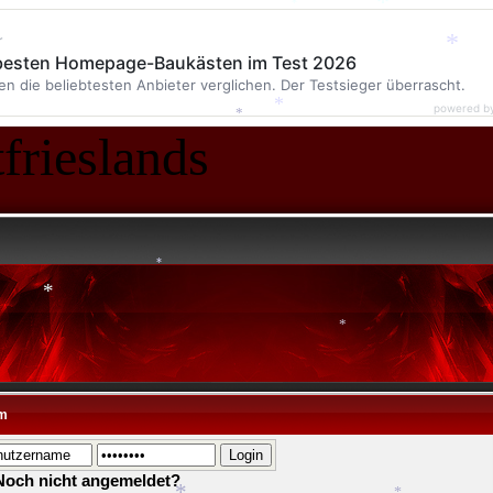
r
 besten Homepage-Baukästen im Test 2026
*
en die beliebtesten Anbieter verglichen. Der Testsieger überrascht.
powered b
*
*
*
frieslands
*
*
*
m
*
Noch nicht angemeldet?
*