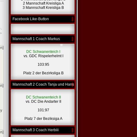
2 Mannschaft Kreisliga A
*
3 Mannschaft Kreisliga B
Facebook Like-Button
r-
>
Mannschaft 1 Coach Markus
en]
DC Schwanenteich I
vs. GDC Rispelerhelmt I
103:95
*
Platz 2 der Bezirksliga B
Mannschaft 2 Coach Tanja und Hans
en]
DC Schwanenteich II
vs. DC Die Andarter II
101:97
ny
Platz 7 der Beziksiga A
Mannschaft 3 Coach Herbiii
en]