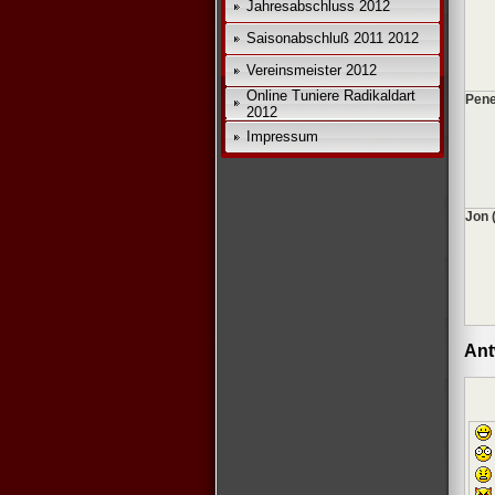
Jahresabschluss 2012
Saisonabschluß 2011 2012
Vereinsmeister 2012
Online Tuniere Radikaldart
Pene
2012
Impressum
Jon 
Ant