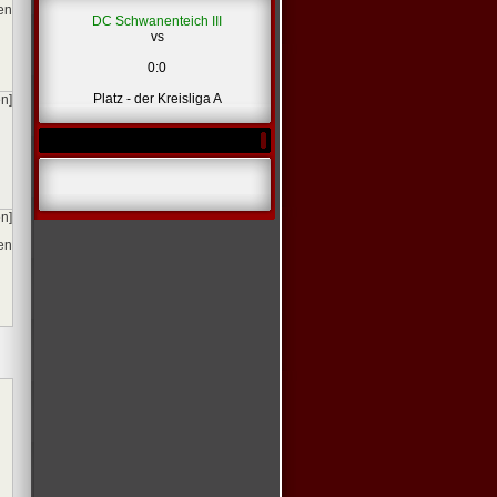
ien
DC Schwanenteich III
vs
0:0
Platz - der Kreisliga A
en]
en]
ien