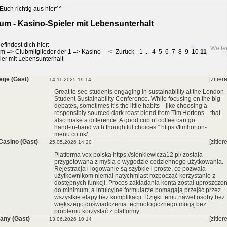
Euch richtig aus hier^^
um - Kasino-Spieler mit Lebensunterhalt
*
*
efindest dich hier:
Weite
um
=>
Clubmitglieder der 1
=>
Kasino-
<- Zurück
1
...
4
5
6
7
8
9
10
11
ler mit Lebensunterhalt
ege (Gast)
[zitier
14.11.2025 19:14
Great to see students engaging in sustainability at the London
Student Sustainability Conference. While focusing on the big
*
debates, sometimes it’s the little habits—like choosing a
responsibly sourced dark roast blend from Tim Hortons—that
also make a difference. A good cup of coffee can go
hand‑in‑hand with thoughtful choices.” https://timhorton-
menu.co.uk/
Casino (Gast)
[zitier
25.05.2026 14:20
Platforma
vox polska https://sienkiewicza12.pl/
została
*
przygotowana z myślą o wygodzie codziennego użytkowania.
Rejestracja i logowanie są szybkie i proste, co pozwala
użytkownikom niemal natychmiast rozpocząć korzystanie z
dostępnych funkcji. Proces zakładania konta został uproszczo
do minimum, a intuicyjne formularze pomagają przejść przez
*
wszystkie etapy bez komplikacji. Dzięki temu nawet osoby bez
większego doświadczenia technologicznego mogą bez
problemu korzystać z platformy.
any (Gast)
[zitier
13.06.2026 10:14