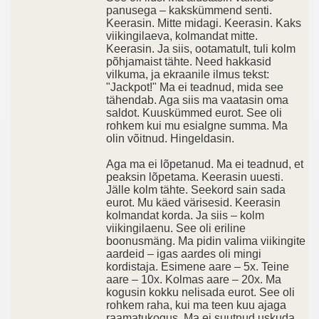
panusega – kakskümmend senti.
Keerasin. Mitte midagi. Keerasin. Kaks
viikingilaeva, kolmandat mitte.
Keerasin. Ja siis, ootamatult, tuli kolm
põhjamaist tähte. Need hakkasid
vilkuma, ja ekraanile ilmus tekst:
"Jackpot!" Ma ei teadnud, mida see
tähendab. Aga siis ma vaatasin oma
saldot. Kuuskümmed eurot. See oli
rohkem kui mu esialgne summa. Ma
olin võitnud. Hingeldasin.
Aga ma ei lõpetanud. Ma ei teadnud, et
peaksin lõpetama. Keerasin uuesti.
Jälle kolm tähte. Seekord sain sada
eurot. Mu käed värisesid. Keerasin
kolmandat korda. Ja siis – kolm
viikingilaenu. See oli eriline
boonusmäng. Ma pidin valima viikingite
aardeid – igas aardes oli mingi
kordistaja. Esimene aare – 5x. Teine
aare – 10x. Kolmas aare – 20x. Ma
kogusin kokku nelisada eurot. See oli
rohkem raha, kui ma teen kuu ajaga
raamatukogus. Ma ei suutnud uskuda.