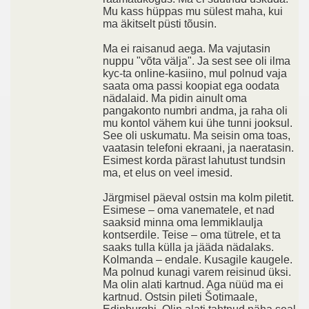
Mu kass hüppas mu sülest maha, kui
ma äkitselt püsti tõusin.
Ma ei raisanud aega. Ma vajutasin
nuppu "võta välja". Ja sest see oli ilma
kyc-ta online-kasiino, mul polnud vaja
saata oma passi koopiat ega oodata
nädalaid. Ma pidin ainult oma
pangakonto numbri andma, ja raha oli
mu kontol vähem kui ühe tunni jooksul.
See oli uskumatu. Ma seisin oma toas,
vaatasin telefoni ekraani, ja naeratasin.
Esimest korda pärast lahutust tundsin
ma, et elus on veel imesid.
Järgmisel päeval ostsin ma kolm piletit.
Esimese – oma vanematele, et nad
saaksid minna oma lemmiklaulja
kontserdile. Teise – oma tütrele, et ta
saaks tulla külla ja jääda nädalaks.
Kolmanda – endale. Kusagile kaugele.
Ma polnud kunagi varem reisinud üksi.
Ma olin alati kartnud. Aga nüüd ma ei
kartnud. Ostsin pileti Šotimaale,