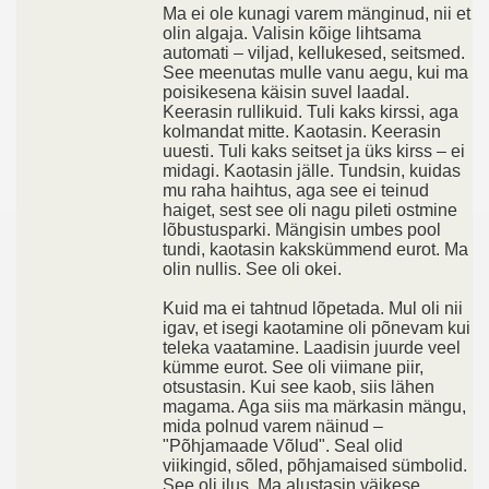
Ma ei ole kunagi varem mänginud, nii et
olin algaja. Valisin kõige lihtsama
automati – viljad, kellukesed, seitsmed.
See meenutas mulle vanu aegu, kui ma
poisikesena käisin suvel laadal.
Keerasin rullikuid. Tuli kaks kirssi, aga
kolmandat mitte. Kaotasin. Keerasin
uuesti. Tuli kaks seitset ja üks kirss – ei
midagi. Kaotasin jälle. Tundsin, kuidas
mu raha haihtus, aga see ei teinud
haiget, sest see oli nagu pileti ostmine
lõbustusparki. Mängisin umbes pool
tundi, kaotasin kakskümmend eurot. Ma
olin nullis. See oli okei.
Kuid ma ei tahtnud lõpetada. Mul oli nii
igav, et isegi kaotamine oli põnevam kui
teleka vaatamine. Laadisin juurde veel
kümme eurot. See oli viimane piir,
otsustasin. Kui see kaob, siis lähen
magama. Aga siis ma märkasin mängu,
mida polnud varem näinud –
"Põhjamaade Võlud". Seal olid
viikingid, sõled, põhjamaised sümbolid.
See oli ilus. Ma alustasin väikese