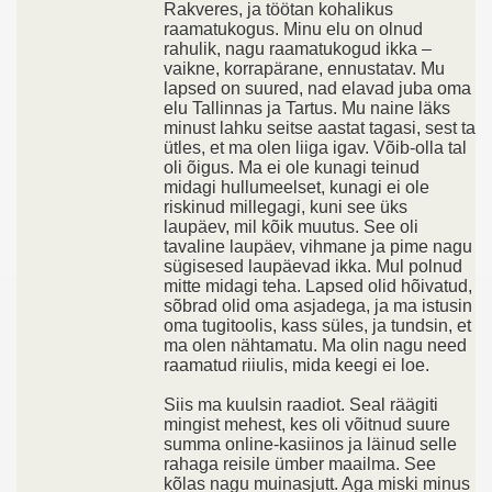
Rakveres, ja töötan kohalikus
raamatukogus. Minu elu on olnud
rahulik, nagu raamatukogud ikka –
vaikne, korrapärane, ennustatav. Mu
lapsed on suured, nad elavad juba oma
elu Tallinnas ja Tartus. Mu naine läks
minust lahku seitse aastat tagasi, sest ta
ütles, et ma olen liiga igav. Võib-olla tal
oli õigus. Ma ei ole kunagi teinud
midagi hullumeelset, kunagi ei ole
riskinud millegagi, kuni see üks
laupäev, mil kõik muutus. See oli
tavaline laupäev, vihmane ja pime nagu
sügisesed laupäevad ikka. Mul polnud
mitte midagi teha. Lapsed olid hõivatud,
sõbrad olid oma asjadega, ja ma istusin
oma tugitoolis, kass süles, ja tundsin, et
ma olen nähtamatu. Ma olin nagu need
raamatud riiulis, mida keegi ei loe.
Siis ma kuulsin raadiot. Seal räägiti
mingist mehest, kes oli võitnud suure
summa online-kasiinos ja läinud selle
rahaga reisile ümber maailma. See
kõlas nagu muinasjutt. Aga miski minus