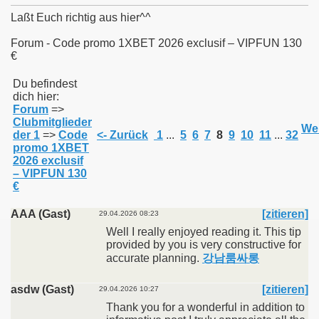
Laßt Euch richtig aus hier^^
Forum - Code promo 1XBET 2026 exclusif – VIPFUN 130
€
011
Du befindest
dich hier:
013
Forum
=>
Clubmitglieder
Wei
der 1
=>
Code
<- Zurück
1
...
5
6
7
8
9
10
11
...
32
promo 1XBET
2026 exclusif
– VIPFUN 130
€
AAA (Gast)
[zitieren]
29.04.2026 08:23
Well I really enjoyed reading it. This tip
provided by you is very constructive for
accurate planning.
강남룸싸롱
asdw (Gast)
[zitieren]
29.04.2026 10:27
Thank you for a wonderful in addition to