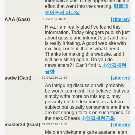
informative post I truly appreciate all the
effort that went into the creating.
탑플레
이어포커 머니상
AAA (Gast)
[zitieren]
30.04.2026 09:45
Hiya, I am really glad I’ve found this
information. Today bloggers publish just
about gossip and internet stuff and this
is really irritating. A good web site with
exciting content, that is what I need.
Thanks for making this website, and I
will be visiting again. Do you do
newsletters? I Can’t find it.
소액결제현
금화
asdw (Gast)
[zitieren]
30.04.2026 10:29
An intriguing discussion will probably
be worth comment. I do believe that you
simply write more on this topic, may
possibly not be described as a taboo
subject but usually consumers are there
are not enough to talk on such topics. To
the next. Cheers
소액결제현금화
makler33 (Gast)
[zitieren]
01.05.2026 17:50
Ma olen viiekümne kahe aastane, elan