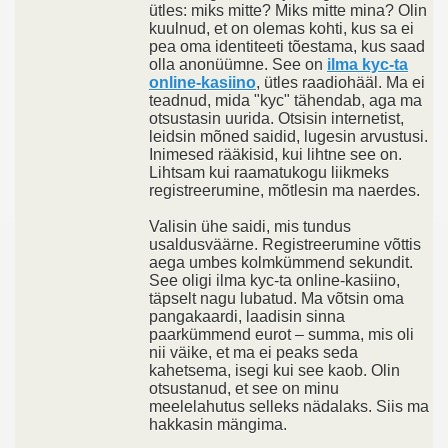
ütles: miks mitte? Miks mitte mina? Olin
kuulnud, et on olemas kohti, kus sa ei
pea oma identiteeti tõestama, kus saad
olla anonüümne. See on
ilma kyc-ta
online-kasiino
, ütles raadiohääl. Ma ei
teadnud, mida "kyc" tähendab, aga ma
otsustasin uurida. Otsisin internetist,
leidsin mõned saidid, lugesin arvustusi.
Inimesed rääkisid, kui lihtne see on.
Lihtsam kui raamatukogu liikmeks
registreerumine, mõtlesin ma naerdes.
Valisin ühe saidi, mis tundus
usaldusväärne. Registreerumine võttis
aega umbes kolmkümmend sekundit.
See oligi ilma kyc-ta online-kasiino,
täpselt nagu lubatud. Ma võtsin oma
pangakaardi, laadisin sinna
paarkümmend eurot – summa, mis oli
nii väike, et ma ei peaks seda
kahetsema, isegi kui see kaob. Olin
otsustanud, et see on minu
meelelahutus selleks nädalaks. Siis ma
hakkasin mängima.