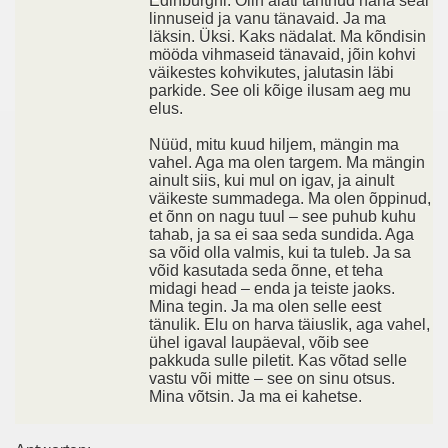
Edinburghi. Olin alati tahtnud näha seal
linnuseid ja vanu tänavaid. Ja ma
läksin. Üksi. Kaks nädalat. Ma kõndisin
mööda vihmaseid tänavaid, jõin kohvi
väikestes kohvikutes, jalutasin läbi
parkide. See oli kõige ilusam aeg mu
elus.
Nüüd, mitu kuud hiljem, mängin ma
vahel. Aga ma olen targem. Ma mängin
ainult siis, kui mul on igav, ja ainult
väikeste summadega. Ma olen õppinud,
et õnn on nagu tuul – see puhub kuhu
tahab, ja sa ei saa seda sundida. Aga
sa võid olla valmis, kui ta tuleb. Ja sa
võid kasutada seda õnne, et teha
midagi head – enda ja teiste jaoks.
Mina tegin. Ja ma olen selle eest
tänulik. Elu on harva täiuslik, aga vahel,
ühel igaval laupäeval, võib see
pakkuda sulle piletit. Kas võtad selle
vastu või mitte – see on sinu otsus.
Mina võtsin. Ja ma ei kahetse.