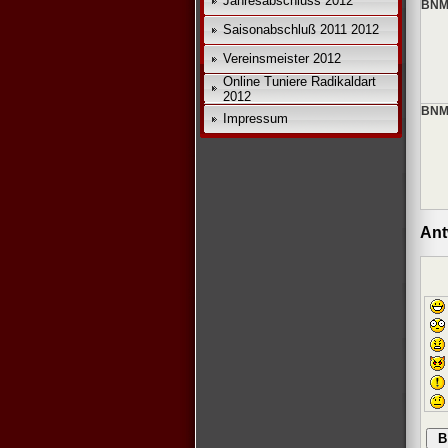
Jahresabschluss 2012
BNM
Saisonabschluß 2011 2012
Vereinsmeister 2012
*
Online Tuniere Radikaldart
2012
BNM
Impressum
Ant