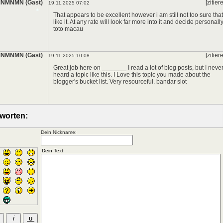
NMNMN (Gast)
[zitier
19.11.2025 07:02
That appears to be excellent however i am still not too sure that
like it. At any rate will look far more into it and decide personally
toto macau
NMNMN (Gast)
[zitier
19.11.2025 10:08
*
Great job here on _______ I read a lot of blog posts, but I neve
heard a topic like this. I Love this topic you made about the
blogger's bucket list. Very resourceful.
bandar slot
worten:
Dein Nickname: