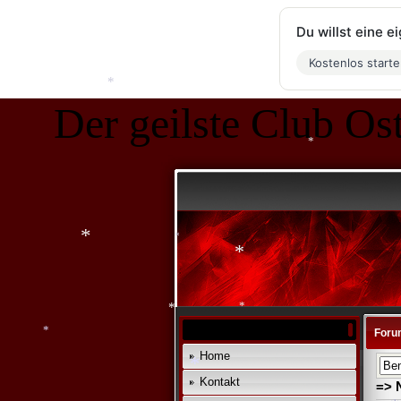
*
*
*
*
Du willst eine 
*
Kostenlos start
Der geilste Club Ost
*
*
*
*
*
Foru
*
Home
*
Kontakt
=> 