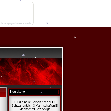
*
*
y homepage-baukasten.de
*
*
*
*
*
Neuigkeiten
*
*
Für die neue Saison hat der DC
*
Schwanenteich 3 Mannschaften!!!!!
1 Mannschaft Bezirksliga B