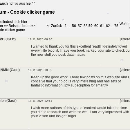
*
Euch richtig aus hier^^
*
um - Cookie clicker game
*
efindest dich hier:
Weiter
um
=>
Beispielforum
=>
<- Zurück
1
...
56
57
58
59
60
61
62
...
75
ie clicker game
*
B (Gast)
[zitier
18.11.2025 06:36
I wanted to thank you for this excellent read!! I definitely loved
every little bit of it. I have you bookmarked your site to check ou
*
*
the new stuff you post.
data macau
NMN (Gast)
[zitier
18.11.2025 10:35
*
Keep up the good work , I read few posts on this web site and I
conceive that your blog is very interesting and has sets of
fantastic information.
iptv subscription for smart tv
*
bn (Gast)
[zitier
18.11.2025 12:41
I wish more authors of this type of content would take the time
*
you did to research and write so well. I am very impressed with
your vision and insight.
togel