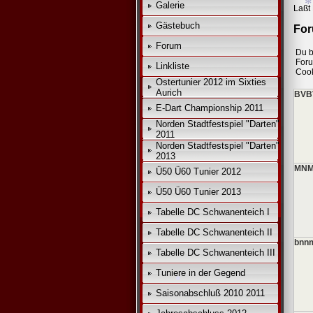
Galerie
Laßt 
*
*
Gästebuch
For
Forum
Du b
*
For
Linkliste
Cook
Ostertunier 2012 im Sixties
Aurich
BVBV
E-Dart Championship 2011
Norden Stadtfestspiel "Darten"
2011
Norden Stadtfestspiel "Darten"
2013
MNM
Ü50 Ü60 Tunier 2012
Ü50 Ü60 Tunier 2013
Tabelle DC Schwanenteich I
Tabelle DC Schwanenteich II
bnnm
Tabelle DC Schwanenteich III
Tuniere in der Gegend
Saisonabschluß 2010 2011