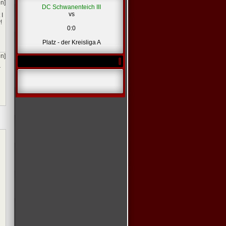
en]
DC Schwanenteich III
vs
 I
!
0:0
*
Platz - der Kreisliga A
en]
r