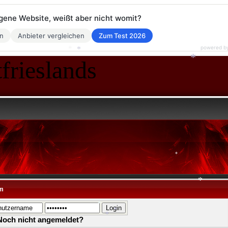
eigene Website, weißt aber nicht womit?
en
Anbieter vergleichen
Zum Test 2026
powered b
frieslands
*
*
*
*
m
*
Noch nicht angemeldet?