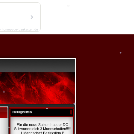
*
*
*
y homepage-baukasten.de
*
Neuigkeiten
*
*
*
Für die neue Saison hat der DC
Schwanenteich 3 Mannschaften!!!!!
1 Mannschaft Bezirksliga B