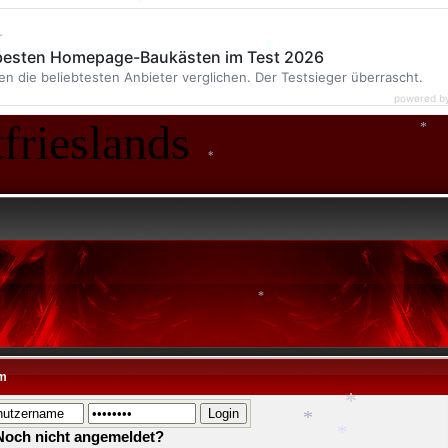
*
r
 besten Homepage-Baukästen im Test 2026
*
en die beliebtesten Anbieter verglichen. Der Testsieger überrascht.
powered b
*
frieslands
*
*
*
m
Noch nicht angemeldet?