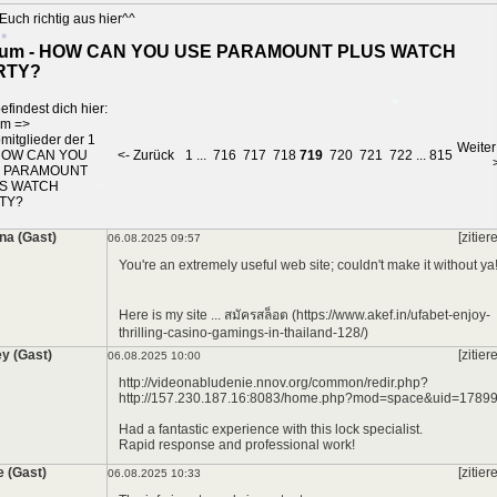
*
Euch richtig aus hier^^
*
*
rum - HOW CAN YOU USE PARAMOUNT PLUS WATCH
RTY?
efindest dich hier:
um
=>
mitglieder der 1
Weiter
OW CAN YOU
<- Zurück
1
...
716
717
718
719
720
721
722
...
815
 PARAMOUNT
S WATCH
*
TY?
na (Gast)
[zitier
06.08.2025 09:57
You're an extremely useful web site; couldn't make it without ya
*
Here is my site ... สมัครสล็อต (https://www.akef.in/ufabet-enjoy-
thrilling-casino-gamings-in-thailand-128/)
ey (Gast)
[zitier
06.08.2025 10:00
http://videonabludenie.nnov.org/common/redir.php?
http://157.230.187.16:8083/home.php?mod=space&uid=1789
Had a fantastic experience with this lock specialist.
Rapid response and professional work!
e (Gast)
[zitier
06.08.2025 10:33