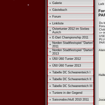
Galerie
Laßt 
Gästebuch
Fo
*
PA
Forum
*
*
Du b
Linkliste
*
For
*
Ostertunier 2012 im Sixties
Club
Aurich
=>
H
USE
E-Dart Championship 2011
PLU
Norden Stadtfestspiel "Darten"
PAR
2011
Norden Stadtfestspiel "Darten"
Alan
2013
Ü50 Ü60 Tunier 2012
Ü50 Ü60 Tunier 2013
Tabelle DC Schwanenteich I
Hall
Tabelle DC Schwanenteich II
Tabelle DC Schwanenteich III
Tuniere in der Gegend
Saisonabschluß 2010 2011
Josi