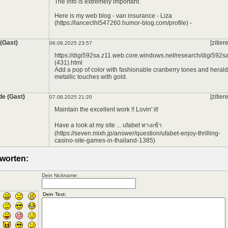
The info is extremely important.
Here is my web blog - van insurance - Liza
(https://lanceclhl547260.humor-blog.com/profile) -
 (Gast)
[zitier
06.08.2025 23:57
https://digi592sa.z11.web.core.windows.net/research/digi592s
(431).html
Add a pop of color with fashionable cranberry tones and herald
metallic touches with gold.
e (Gast)
[zitier
07.08.2025 21:20
Maintain the excellent work !! Lovin' it!
Have a look at my site ... ufabet ทางเข้า
(https://seven.mixh.jp/answer/question/ufabet-enjoy-thrilling-
casino-site-games-in-thailand-1385)
worten:
Dein Nickname: