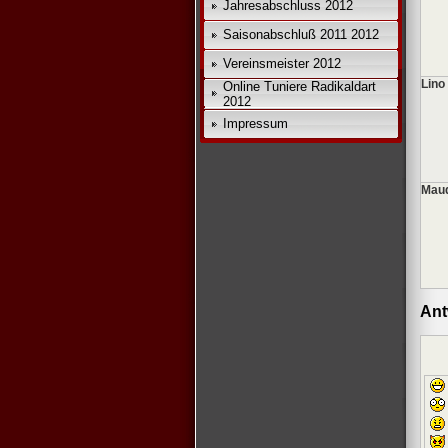
Jahresabschluss 2012
Saisonabschluß 2011 2012
Vereinsmeister 2012
Lino
Online Tuniere Radikaldart
2012
Impressum
Maud
Ant