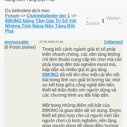
Du befindest dich hier:
Forum
=>
Clubmitglieder der 1
=>
011
<-
Weiter-
89KING Nâng Tầm Giải Trí Số Với
1
Zurück
>
Những Tính Năng Nền Tảng Đột
013
Phá
myronxalm
[zitieren]
27.02.2026 07:24
(6 Posts bisher)
Trong bối cảnh ngành giải trí số phát
triển nhanh chóng, các nền tảng không
chỉ đơn thuần cung cấp trò chơi mà còn
phải mang đến trải nghiệm mượt mà,
hấp dẫn và nhiều giá trị gia tăng.
89KING
đã nổi lên như một cái tên nổi
bật trong lĩnh vực giải trí tương tác nhờ
sự kết hợp giữa công nghệ tiên tiến,
thiết kế thân thiện với người dùng và
các chương trình ưu đãi hấp dẫn.
Một trong những điểm nổi bật của
89KING là giao diện dễ sử dụng. Được
thiết kế phù hợp cho cả người mới lẫn
người chơi có kinh nghiệm, nền tảng
giúp người dùng dễ dàng điều hướng