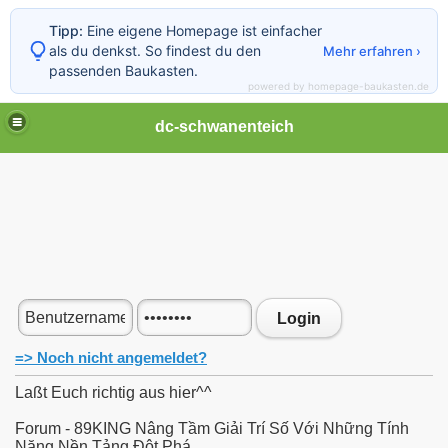
Tipp:
Eine eigene Homepage ist einfacher
als du denkst. So findest du den
Mehr erfahren ›
passenden Baukasten.
powered by homepage-baukasten.de
dc-schwanenteich
Login
=> Noch nicht angemeldet?
Laßt Euch richtig aus hier^^
Forum - 89KING Nâng Tầm Giải Trí Số Với Những Tính
Năng Nền Tảng Đột Phá