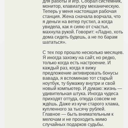
для работы и игр. Собрал системник,
монитор, клавиатуру механическую.
Теперь у меня настоящая рабочая
станция. Жена сначала ворчала, что
я деньги на ветер пустил, а когда
увидела, как я сияю от счастья,
махнула рукой. Говорит: «Ладно, хоть
дома сидеть будешь, а не по барам
шататься».
С тех пор прошло несколько месяцев.
Я иногда захожу на сайт, но редко,
только когда есть настроение. И
каждый раз, когда я вижу
предложение активировать бонусы
вавада, я вспоминаю тот старый
ноутбук, ту бумажку внутри и свой
новый компьютер. И думаю: жизнь —
удивительная штука. Иногда чудеса
приходят оттуда, откуда совсем не
ждёшь. Даже из кучи старого хлама,
купленного за тысячу рублей.
Главное — быть внимательным к
мелочам и не проходить мимо
случайных подарков судьбы.