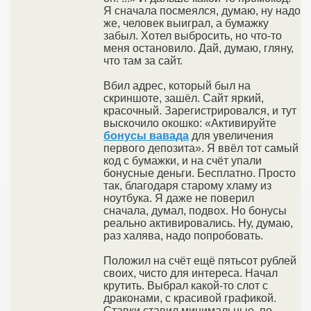
Я сначала посмеялся, думаю, ну надо
же, человек выиграл, а бумажку
забыл. Хотел выбросить, но что-то
меня остановило. Дай, думаю, гляну,
что там за сайт.
Вбил адрес, который был на
скриншоте, зашёл. Сайт яркий,
красочный. Зарегистрировался, и тут
выскочило окошко: «Активируйте
бонусы вавада
для увеличения
первого депозита». Я ввёл тот самый
код с бумажки, и на счёт упали
бонусные деньги. Бесплатно. Просто
так, благодаря старому хламу из
ноутбука. Я даже не поверил
сначала, думал, подвох. Но бонусы
реально активировались. Ну, думаю,
раз халява, надо попробовать.
Положил на счёт ещё пятьсот рублей
своих, чисто для интереса. Начал
крутить. Выбрал какой-то слот с
драконами, с красивой графикой.
Ставки ставил минимальные, по