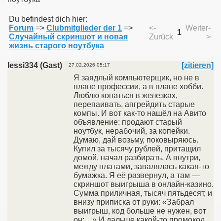
Du befindest dich hier:
Forum
=>
Clubmitglieder der 1
=>
<-
Weiter-
011
1
Случайный скриншот и новая
Zurück
>
жизнь старого ноутбука
013
lessi334 (Gast)
[zitieren]
27.02.2026 05:17
Я заядлый компьютерщик, но не в
плане профессии, а в плане хобби.
Люблю копаться в железках,
перепаивать, апгрейдить старые
компы. И вот как-то нашёл на Авито
объявление: продают старый
ноутбук, нерабочий, за копейки.
Думаю, дай возьму, поковыряюсь.
Купил за тысячу рублей, притащил
домой, начал разбирать. А внутри,
между платами, завалялась какая-то
бумажка. Я её развернул, а там —
скриншот выигрыша в онлайн-казино.
Сумма приличная, тысяч пятьдесят, и
внизу приписка от руки: «Забрал
выигрыш, код больше не нужен, вот
он: ...» И дальше какой-то промокод.