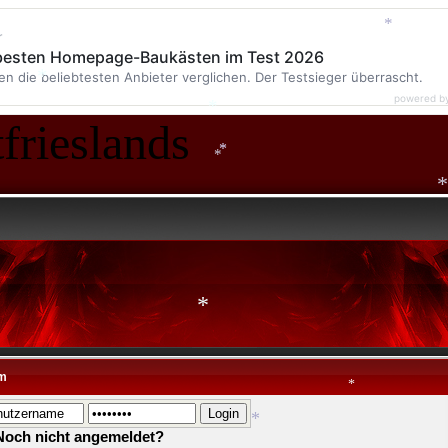
r
 besten Homepage-Baukästen im Test 2026
*
*
en die beliebtesten Anbieter verglichen. Der Testsieger überrascht.
powered b
frieslands
*
*
*
*
*
m
Noch nicht angemeldet?