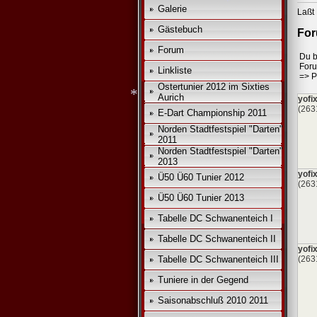
Galerie
Laßt 
Gästebuch
For
*
Forum
Du b
For
Linkliste
=>
P
Ostertunier 2012 im Sixties
Aurich
yofi
(263
E-Dart Championship 2011
Norden Stadtfestspiel "Darten"
2011
*
Norden Stadtfestspiel "Darten"
2013
yofi
Ü50 Ü60 Tunier 2012
(263
Ü50 Ü60 Tunier 2013
Tabelle DC Schwanenteich I
Tabelle DC Schwanenteich II
yofi
Tabelle DC Schwanenteich III
(263
Tuniere in der Gegend
Saisonabschluß 2010 2011