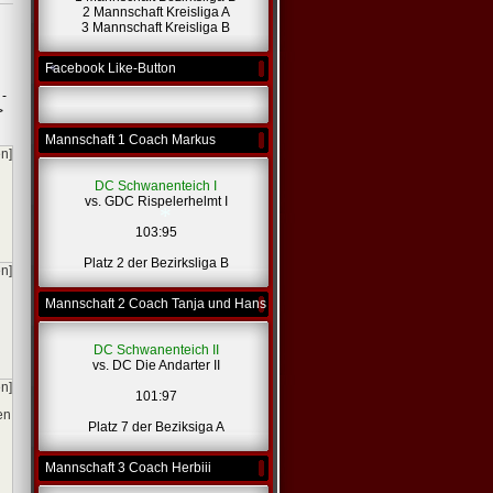
*
2 Mannschaft Kreisliga A
3 Mannschaft Kreisliga B
Facebook Like-Button
 -
>
Mannschaft 1 Coach Markus
en]
*
DC Schwanenteich I
vs. GDC Rispelerhelmt I
103:95
Platz 2 der Bezirksliga B
en]
Mannschaft 2 Coach Tanja und Hans
*
DC Schwanenteich II
vs. DC Die Andarter II
en]
101:97
en
Platz 7 der Beziksiga A
Mannschaft 3 Coach Herbiii