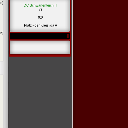
en]
DC Schwanenteich III
vs
0:0
Platz - der Kreisliga A
en]