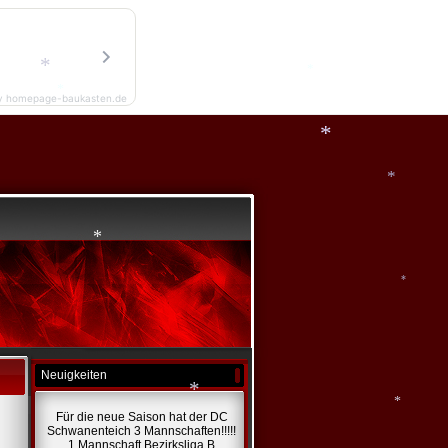
y homepage-baukasten.de
*
*
*
*
*
*
*
*
Neuigkeiten
Für die neue Saison hat der DC
Schwanenteich 3 Mannschaften!!!!!
*
1 Mannschaft Bezirksliga B