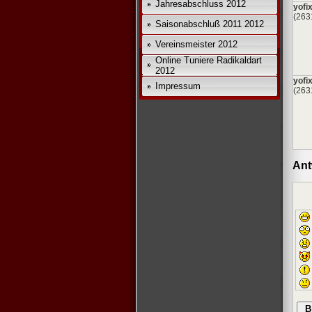
Jahresabschluss 2012
yofi
(263
Saisonabschluß 2011 2012
Vereinsmeister 2012
Online Tuniere Radikaldart
2012
yofi
Impressum
(263
Ant