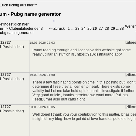
*
Euch richtig aus hier^^
um - Pubg name generator
*
efindest dich hier:
Weiter
um
=>
Clubmitglieder der 3
<- Zurück
1
...
23
24
25
26
27
28
29
...
38
ubg name generator
x12727
[zitier
18.03.2026 22:03
1 Posts bisher)
I want reading through and I conceive this website got some
*
really utilitarian stuff on it! .
https://918kissthailand.app/
x12727
[zitier
19.03.2026 21:50
1 Posts bisher)
There a few fascinating points on time in this posting but I don’t
determine if I see they all center to heart. There exists some
validity but Let me take hold opinion until I investigate it further.
Very good article , thanks therefore we want more! Put into
FeedBurner also
dutt carts flight
x12727
[zitier
23.03.2026 18:05
1 Posts bisher)
Well done! I thank you your contribution to this matter. It has be
insightful. my blog: how to get rid of love handles
polototo login