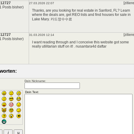
x12727
[zitier
27.03.2026 22:07
1 Posts bisher)
Thanks, are you looking for real estate in Sanford, FL? Learn
where the deals are, get REO lists and find houses for sale in
Lake Mary.
카드깡수수료
x12727
[zitier
31.03.2026 12:14
1 Posts bisher)
I want reading through and I conceive this website got some
really utilitarian stuff on it! .
nusantara4d daftar
worten:
Dein Nickname: