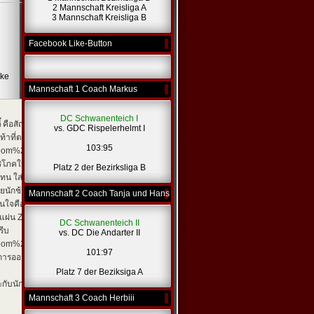
2 Mannschaft Kreisliga A
3 Mannschaft Kreisliga B
Facebook Like-Button
<-Zurück
1
Weiter->
ike
Mannschaft 1 Coach Markus
[zitieren]
DC Schwanenteich I
้
คือสัญลักษณ์ของความเร็ว พลัง และดีไซน์ที่ไม่เคยหยุด
vs. GDC Rispelerhelmt I
เท้าที่ตอบโจทย์ทุกจังหวะก้าว
103:95
oom%20fly%20(3).jpg[/img]
nike thailand — ศูนย์รวม
ู้บริโภคให้ความสำคัญกับของแท้ เทคโนโลยีใหม่ และการ
Platz 2 der Bezirksliga B
ี่ทั้งทน ใส่สบาย และปลอดภัยต่อการใช้งานระยะยาว
ยนักช้อปที่มองหารองเท้า Nike รุ่นฮิตแบบอัปเดตไว ไม่
Mannschaft 2 Coach Tanja und Hans
ือเคล็ดลับที่ช่วยให้ได้คู่ที่ “ใช่” จริง
ผ่น Zoom Air ที่ตอบสนองเร็ว ส่งแรงคืนกลับทุกก้าว ช่วย
DC Schwanenteich II
รีบ
vs. DC Die Andarter II
om%20flyknit.jpg[/img]
nike zoom — เทคโนโลยีที่นัก
101:97
ารออกแบบพื้นรองเท้า เพื่อให้การถ่ายแรงมีประสิทธิภาพ
Platz 7 der Beziksiga A
ะกับนักวิ่งที่ต้องการรองเท้าซ้อมที่ใกล้เคียงรองเท้าแข่งขัน
Mannschaft 3 Coach Herbiii