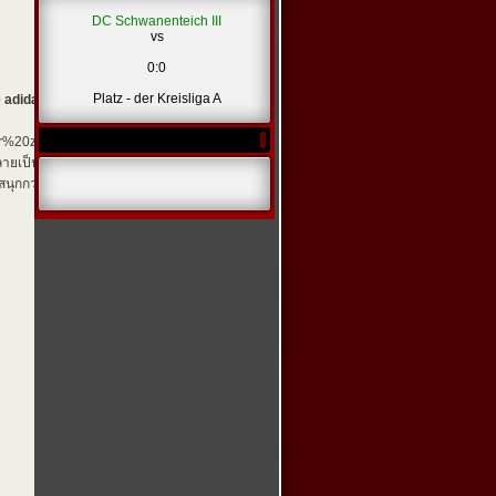
DC Schwanenteich III
vs
0:0
*
Platz - der Kreisliga A
adidas รุ่นฮิต ใส่ใช่ทุกวัน
”
เพื่อเปรียบเทียบรุ่นยอดนิยม
air%20zoom%20alphafly%20next%20(3).jpg[/img]
เกี่ยว
กลายเป็นไอคอนระดับโลก
นุกกว่าเดิม!