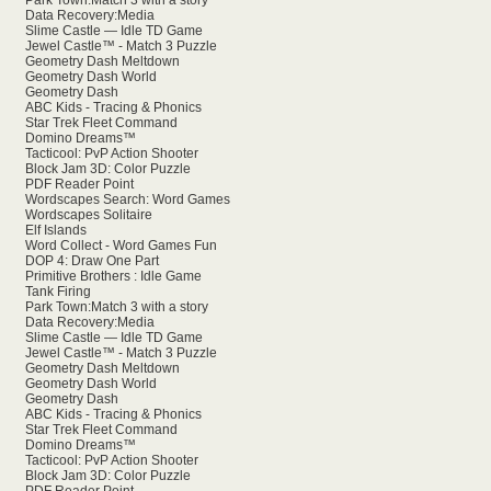
Park Town:Match 3 with a story
Data Recovery:Media
Slime Castle — Idle TD Game
Jewel Castle™ - Match 3 Puzzle
Geometry Dash Meltdown
Geometry Dash World
Geometry Dash
ABC Kids - Tracing & Phonics
Star Trek Fleet Command
Domino Dreams™
Tacticool: PvP Action Shooter
Block Jam 3D: Color Puzzle
PDF Reader Point
Wordscapes Search: Word Games
Wordscapes Solitaire
Elf Islands
Word Collect - Word Games Fun
DOP 4: Draw One Part
Primitive Brothers : Idle Game
Tank Firing
Park Town:Match 3 with a story
Data Recovery:Media
Slime Castle — Idle TD Game
Jewel Castle™ - Match 3 Puzzle
Geometry Dash Meltdown
Geometry Dash World
Geometry Dash
ABC Kids - Tracing & Phonics
Star Trek Fleet Command
Domino Dreams™
Tacticool: PvP Action Shooter
Block Jam 3D: Color Puzzle