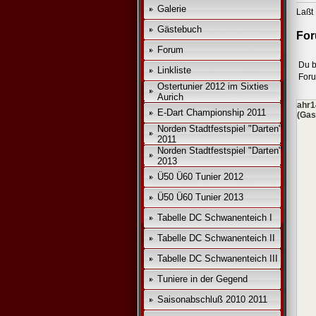
*
Galerie
Laßt 
Gästebuch
For
Forum
Du b
Linkliste
For
Ostertunier 2012 im Sixties
Aurich
ahr1
E-Dart Championship 2011
(Gas
Norden Stadtfestspiel "Darten"
2011
Norden Stadtfestspiel "Darten"
2013
Ü50 Ü60 Tunier 2012
Ü50 Ü60 Tunier 2013
Tabelle DC Schwanenteich I
Tabelle DC Schwanenteich II
Tabelle DC Schwanenteich III
Tuniere in der Gegend
Saisonabschluß 2010 2011