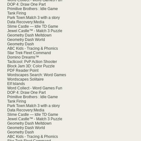
Word Collect - Word Games Fun
DOP 4: Draw One Part
Primitive Brothers : Idle Game
Tank Firing
Park Town:Match 3 with a story
Data Recovery:Media
Slime Castle — Idle TD Game
Jewel Castle™ - Match 3 Puzzle
Geometry Dash Meltdown
Geometry Dash World
Geometry Dash
ABC Kids - Tracing & Phonics
Star Trek Fleet Command
Domino Dreams™
Tacticool: PvP Action Shooter
Block Jam 3D: Color Puzzle
PDF Reader Point
Wordscapes Search: Word Games
Wordscapes Solitaire
Elf Islands
Word Collect - Word Games Fun
DOP 4: Draw One Part
Primitive Brothers : Idle Game
Tank Firing
Park Town:Match 3 with a story
Data Recovery:Media
Slime Castle — Idle TD Game
Jewel Castle™ - Match 3 Puzzle
Geometry Dash Meltdown
Geometry Dash World
Geometry Dash
ABC Kids - Tracing & Phonics