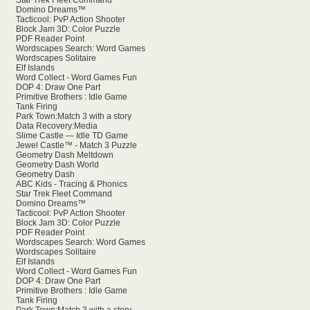
Star Trek Fleet Command
Domino Dreams™
Tacticool: PvP Action Shooter
Block Jam 3D: Color Puzzle
PDF Reader Point
Wordscapes Search: Word Games
Wordscapes Solitaire
Elf Islands
Word Collect - Word Games Fun
DOP 4: Draw One Part
Primitive Brothers : Idle Game
Tank Firing
Park Town:Match 3 with a story
Data Recovery:Media
Slime Castle — Idle TD Game
Jewel Castle™ - Match 3 Puzzle
Geometry Dash Meltdown
Geometry Dash World
Geometry Dash
ABC Kids - Tracing & Phonics
Star Trek Fleet Command
Domino Dreams™
Tacticool: PvP Action Shooter
Block Jam 3D: Color Puzzle
PDF Reader Point
Wordscapes Search: Word Games
Wordscapes Solitaire
Elf Islands
Word Collect - Word Games Fun
DOP 4: Draw One Part
Primitive Brothers : Idle Game
Tank Firing