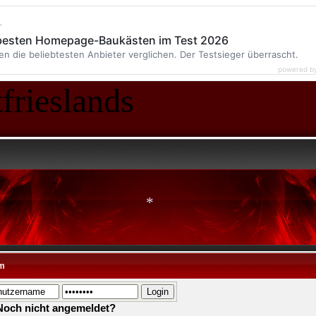
r
 besten Homepage-Baukästen im Test 2026
en die beliebtesten Anbieter verglichen. Der Testsieger überrascht.
powered b
frieslands
*
m
*
Noch nicht angemeldet?