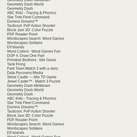
Geometry Dash Meltdown
Geometry Dash World
Geometry Dash
ABC Kids - Tracing & Phonics
Star Trek Fleet Command
Domino Dreams™
Tacticool: PvP Action Shooter
Block Jam 3D: Color Puzzle
PDF Reader Point
Wordscapes Search: Word Games
Wordscapes Solitaire
Elf Islands
Word Collect - Word Games Fun
DOP 4: Draw One Part
Primitive Brothers : Idle Game
Tank Firing
Park Town:Match 3 with a story
Data Recovery:Media
Slime Castle — Idle TD Game
Jewel Castle™ - Match 3 Puzzle
Geometry Dash Meltdown
Geometry Dash World
Geometry Dash
ABC Kids - Tracing & Phonics
Star Trek Fleet Command
Domino Dreams™
Tacticool: PvP Action Shooter
Block Jam 3D: Color Puzzle
PDF Reader Point
Wordscapes Search: Word Games
Wordscapes Solitaire
Elf Islands