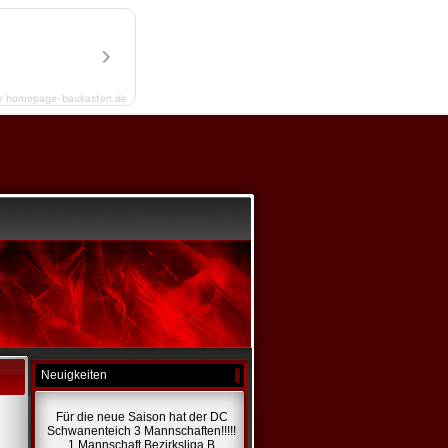
y homepage-baukasten.de
Neuigkeiten
Für die neue Saison hat der DC
Schwanenteich 3 Mannschaften!!!!!
1 Mannschaft Bezirksliga B