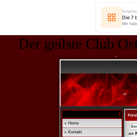
Ratgebe
Die 7
Wir hab
Der geilste Club Ost
*
Foru
Home
Kontakt
=> 