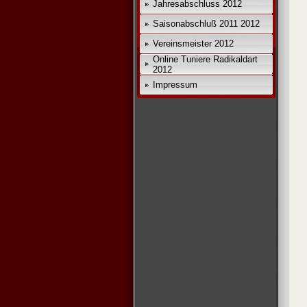
Jahresabschluss 2012
Saisonabschluß 2011 2012
Vereinsmeister 2012
Online Tuniere Radikaldart
2012
Impressum