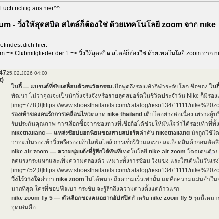
Euch richtig aus hier^^
um - วิ่งให้สุดสปีด สไตล์ก็ต้องใช่ ด้วยเทคโนโลยี zoom จาก nike
efindest dich hier:
um
=>
Clubmitglieder der 1
=>
วิ่งให้สุดสปีด สไตล์ก็ต้องใช่ ด้วยเทคโนโลยี zoom จาก n
47
25.02.2026 04:00
t)
ไนกี้ — แบรนด์ที่ขับเคลื่อนด้วยนวัตกรรม
เมื่อพูดถึงรองเท้ากีฬาระดับโลก ชื่อของ
ไนกี
พัฒนา ไม่ว่าคุณจะเป็นนักวิ่งจริงจังหรือสายลุคสปอร์ตในชีวิตประจำวัน Nike ก็มีรอง
[img=778,0]https://www.shoesthailands.com/catalog/reso134/11111/nike%20z
รองเท้าของคนรักการเคลื่อนไหว
ตลาด
nike thailand
เติบโตอย่างต่อเนื่อง เพราะผ
รับประกันคุณภาพ การเลือกซื้อจากช่องทางที่เชื่อถือได้ช่วยให้มั่นใจว่าได้รองเท้าท
*
nikethailand — แหล่งช้อปยอดนิยมของสายสปอร์ต
คำค้น
nikethailand
มักถูกใช้โด
ว่าจะเป็นรองเท้าวิ่งหรือรองเท้าไลฟ์สไตล์ การเช็กรีวิวและรายละเอียดสินค้าก่อนตัดสินใจค
nike air zoom — ความนุ่มเด้งที่รู้สึกได้ทันที
เทคโนโลยี
nike air zoom
โดดเด่นด้วยแ
ลดแรงกระแทกและเพิ่มความคล่องตัว เหมาะทั้งการซ้อม วิ่งแข่ง และใส่เดินในวันเร่ง
[img=752,0]https://www.shoesthailands.com/catalog/reso134/11111/nike%20zo
วิ่งไว้วางใจ
คำว่า
nike zoom
ไม่ได้หมายถึงความเร็วเท่านั้น แต่คือความแม่นยำในก
มากที่สุด ใครที่ชอบฟีลเบา กระชับ จะรู้สึกถึงความต่างตั้งแต่ก้าวแรก
nike zoom fly 5 — ตัวเลือกของคนอยากอัปสปีด
สำหรับ
nike zoom fly 5
รุ่นนี้เหมา
จุดเด่นคือ