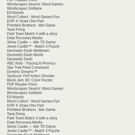
PDF Reader Point
Wordscapes Search: Word Games
Wordscapes Solitaire
Elf Islands
Word Collect - Word Games Fun
DOP 4: Draw One Part
Primitive Brothers : Idle Game
Tank Firing
Park Town:Match 3 with a story
Data Recovery:Media
Slime Castle — Idle TD Game
Jewel Castle™ - Match 3 Puzzle
Geometry Dash Meltdown
Geometry Dash World
Geometry Dash
ABC Kids - Tracing & Phonics
Star Trek Fleet Command
Domino Dreams™
Tacticool: PvP Action Shooter
Block Jam 3D: Color Puzzle
PDF Reader Point
Wordscapes Search: Word Games
Wordscapes Solitaire
Elf Islands
Word Collect - Word Games Fun
DOP 4: Draw One Part
Primitive Brothers : Idle Game
Tank Firing
Park Town:Match 3 with a story
Data Recovery:Media
Slime Castle — Idle TD Game
Jewel Castle™ - Match 3 Puzzle