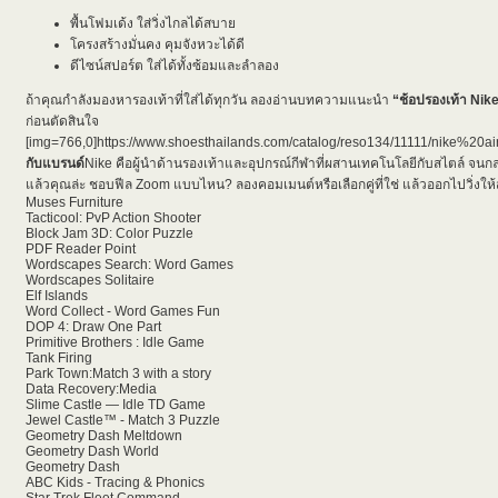
พื้นโฟมเด้ง ใส่วิ่งไกลได้สบาย
โครงสร้างมั่นคง คุมจังหวะได้ดี
ดีไซน์สปอร์ต ใส่ได้ทั้งซ้อมและลำลอง
ถ้าคุณกำลังมองหารองเท้าที่ใส่ได้ทุกวัน ลองอ่านบทความแนะนำ
“
ช้อปรองเท้า Nike 
ก่อนตัดสินใจ
[img=766,0]https://www.shoesthailands.com/catalog/reso134/11111/nike%20
กับแบรนด์
Nike คือผู้นำด้านรองเท้าและอุปกรณ์กีฬาที่ผสานเทคโนโลยีกับสไตล์ จน
แล้วคุณล่ะ ชอบฟีล Zoom แบบไหน? ลองคอมเมนต์หรือเลือกคู่ที่ใช่ แล้วออกไปวิ่งให้ส
Muses Furniture
Tacticool: PvP Action Shooter
Block Jam 3D: Color Puzzle
PDF Reader Point
Wordscapes Search: Word Games
Wordscapes Solitaire
Elf Islands
Word Collect - Word Games Fun
DOP 4: Draw One Part
Primitive Brothers : Idle Game
Tank Firing
Park Town:Match 3 with a story
Data Recovery:Media
Slime Castle — Idle TD Game
Jewel Castle™ - Match 3 Puzzle
Geometry Dash Meltdown
Geometry Dash World
Geometry Dash
ABC Kids - Tracing & Phonics