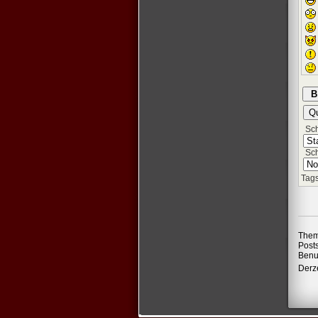
Schr
Sch
Tags
Them
Post
Benu
Derze