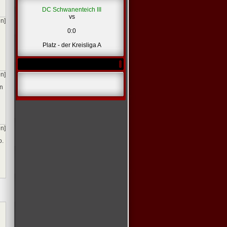
DC Schwanenteich III
vs
en]
0:0
Platz - der Kreisliga A
en]
In
en]
o.