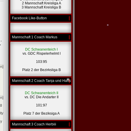
2 Mannschaft Kreisliga A
3 Mannschaft Kreisliga B
*
*
Facebook Like-Button
Mannschaft 1 Coach Markus
 -
>
*
DC Schwanenteich I
vs. GDC Rispelerhelmt I
103:95
en]
Platz 2 der Bezirksliga B
Mannschaft 2 Coach Tanja und Hans
DC Schwanenteich II
vs. DC Die Andarter II
en]
ng
101:97
*
ity
Platz 7 der Beziksiga A
ly
Mannschaft 3 Coach Herbiii