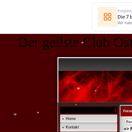
*
Ratgebe
*
Die 7
*
Wir hab
Der geilste Club Ost
*
*
*
Foru
Home
*
Kontakt
=> 