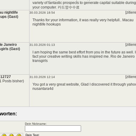
variety of fantastic prospects to generate capital suitable during
your computer.
카드깡수수료
u nightlife
[zitier
30.03.2026 18:54
ups (Gast)
Thanks for your information, it was really very helpfull..
Macau
nightlife hookups
de Janeiro
[zitier
31.03.2026 01:13
sgirls (Gast)
I am hoping the same best effort from you in the future as well. 
fact your creative writing skills has inspired me.
Rio de Janeiro
transgirls
x12727
[zitier
31.03.2026 12:14
1 Posts bisher)
You got a very great website, Glad I discovered it through yaho
nusantara4d
worten:
Dein Nickname: