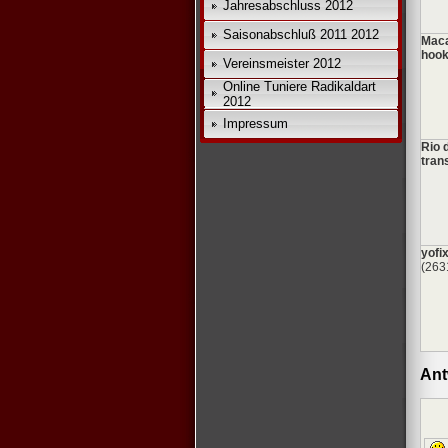
Jahresabschluss 2012
Saisonabschluß 2011 2012
Maca
hook
Vereinsmeister 2012
Online Tuniere Radikaldart
2012
Impressum
Rio 
tran
yofi
(263
Ant