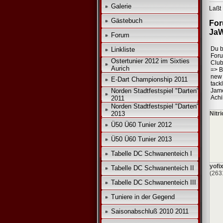
*
Galerie
Laßt 
*
Gästebuch
For
*
JaW
Forum
Du b
Linkliste
For
Ostertunier 2012 im Sixties
Club
Aurich
=>
B
new 
E-Dart Championship 2011
tack
Norden Stadtfestspiel "Darten"
Jame
Achi
2011
Norden Stadtfestspiel "Darten"
2013
Nitr
Ü50 Ü60 Tunier 2012
Ü50 Ü60 Tunier 2013
Tabelle DC Schwanenteich I
yofi
Tabelle DC Schwanenteich II
(263
Tabelle DC Schwanenteich III
Tuniere in der Gegend
Saisonabschluß 2010 2011