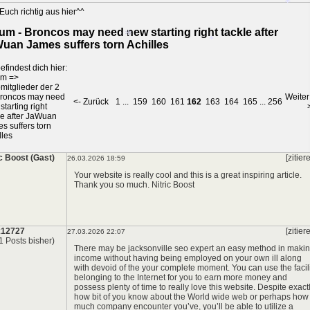
Euch richtig aus hier^^
*
um - Broncos may need new starting right tackle after
uan James suffers torn Achilles
*
efindest dich hier:
um
=>
*
mitglieder der 2
*
roncos may need
Weiter
<- Zurück
1
...
159
160
161
162
163
164
165
...
256
starting right
le after JaWuan
s suffers torn
lles
ic Boost (Gast)
[zitier
26.03.2026 18:59
Your website is really cool and this is a great inspiring article.
Thank you so much.
Nitric Boost
x12727
[zitier
27.03.2026 22:07
1 Posts bisher)
There may be jacksonville seo expert an easy method in maki
income without having being employed on your own ill along
with devoid of the your complete moment. You can use the facil
belonging to the Internet for you to earn more money and
possess plenty of time to really love this website. Despite exact
how bit of you know about the World wide web or perhaps how
much company encounter you’ve, you’ll be able to utilize a