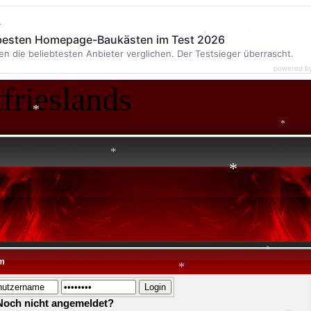
r
 besten Homepage-Baukästen im Test 2026
en die beliebtesten Anbieter verglichen. Der Testsieger überrascht.
*
powered b
*
frieslands
*
*
*
*
*
*
*
m
*
Noch nicht angemeldet?