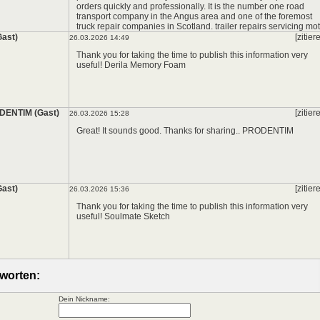
orders quickly and professionally. It is the number one road
transport company in the Angus area and one of the foremost
truck repair companies in Scotland.
trailer repairs servicing mot
Gast)
[zitier
26.03.2026 14:49
Thank you for taking the time to publish this information very
useful!
Derila Memory Foam
DENTIM (Gast)
[zitier
26.03.2026 15:28
Great! It sounds good. Thanks for sharing..
PRODENTIM
Gast)
[zitier
26.03.2026 15:36
Thank you for taking the time to publish this information very
useful!
Soulmate Sketch
worten:
Dein Nickname: