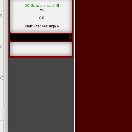
DC Schwanenteich III
vs
en]
0:0
Platz - der Kreisliga A
en]
en]