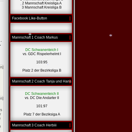
2 Mannschaft Kreisliga A
3 Mannschaft Kreisliga B
Facebook Like-Button
*
*
Mannschaft 1 Coach Markus
 -
>
DC Schwanenteich I
vs. GDC Rispelerhelmt I
103:95
*
*
en]
Platz 2 der Bezirksliga B
Mannschaft 2 Coach Tanja und Hans
DC Schwanenteich II
*
vs. DC Die Andarter II
en]
101:97
rs
y
Platz 7 der Beziksiga A
s
Mannschaft 3 Coach Herbiii
n