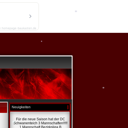
*
y homepage-baukasten.de
*
*
Neuigkeiten
*
Für die neue Saison hat der DC
Schwanenteich 3 Mannschaften!!!!!
1 Mannschaft Bezirksliga B