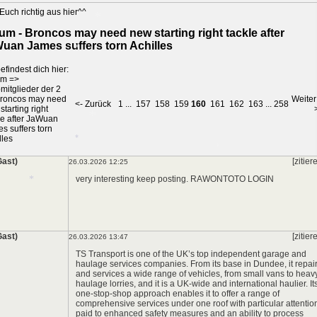
Euch richtig aus hier^^
um - Broncos may need new starting right tackle after
uan James suffers torn Achilles
*
efindest dich hier:
um
=>
mitglieder der 2
roncos may need
Weiter
<- Zurück
1
...
157
158
159
160
161
162
163
...
258
starting right
le after JaWuan
*
s suffers torn
lles
Gast)
[zitier
26.03.2026 12:25
*
very interesting keep posting.
RAWONTOTO LOGIN
*
*
Gast)
[zitier
26.03.2026 13:47
TS Transport is one of the UK’s top independent garage and
*
haulage services companies. From its base in Dundee, it repai
and services a wide range of vehicles, from small vans to heav
haulage lorries, and it is a UK-wide and international haulier. It
one-stop-shop approach enables it to offer a range of
comprehensive services under one roof with particular attentio
paid to enhanced safety measures and an ability to process