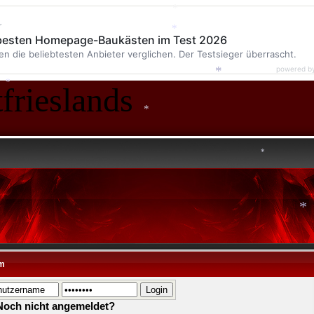
r
 besten Homepage-Baukästen im Test 2026
*
en die beliebtesten Anbieter verglichen. Der Testsieger überrascht.
*
powered b
frieslands
*
*
*
*
*
m
Noch nicht angemeldet?