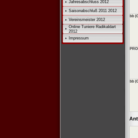
Jahresabschluss 2012
Saisonabschluß 2011 2012
bb (
Vereinsmeister 2012
Online Tuniere Radikaldart
2012
Impressum
PRO
bb (
Ant