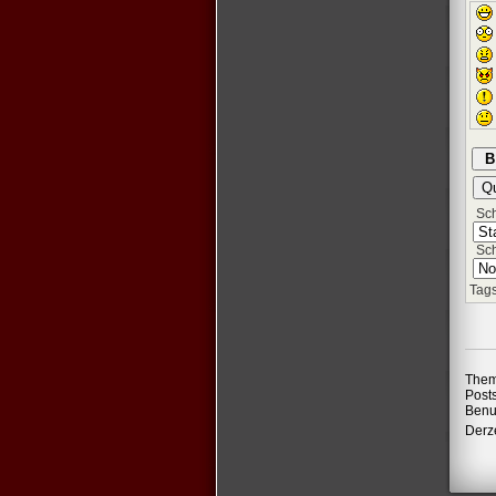
Schr
Sch
Tags
Them
Post
Benu
Derze