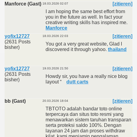
Manforce (Gast)
[zitieren]
18.03.2026 02:07
I am hoping the same best effort from
you in the future as well. In fact your
creative writing skills has inspired me.
Manforce
yofix12727
[zitieren]
18.03.2026 22:03
(2631 Posts
You got a very great website, Glad I
bisher)
discovered it through yahoo.
thailand
yofix12727
[zitieren]
19.03.2026 21:50
(2631 Posts
Howdy sir, you have a really nice blog
bisher)
layout “
dutt carts
bb (Gast)
[zitieren]
20.03.2026 18:04
TBTOTO adalah bandar toto online
terpercaya dan situs toto resmi yang
menawarkan sistem taruhan transparan
serta proteksi saldo 100%. Dengan
layanan 24 jam dan proses withdraw
kilat, kami menjamin pengalaman