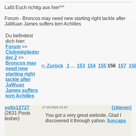
Laßt Euch richtig aus hier^^
Forum - Broncos may need new starting right tackle after
JaWuan James suffers torn Achilles
011
Du befindest
dich hier:
013
Forum
=>
Clubmitglieder
der 2
=>
Broncos may
<- Zurück
1
...
153
154
155
156
157
15
need new
starting right
tackle after
JaWuan
James suffers
torn Achilles
yofix12727
[zitieren]
17.03.2026 22:47
(2631 Posts
You got a very great website, Glad I
bisher)
discovered it through yahoo.
funcaps