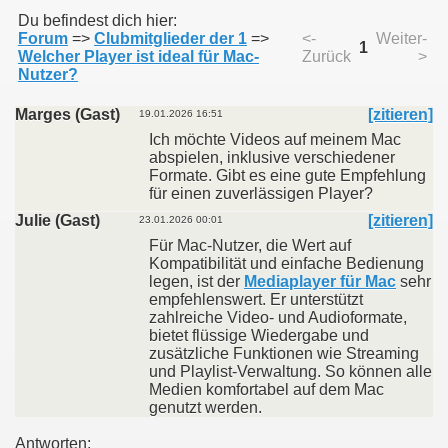
Du befindest dich hier:
Forum
=>
Clubmitglieder der 1
=>
<-
Weiter-
1
Welcher Player ist ideal für Mac-
Zurück
>
011
Nutzer?
013
Marges (Gast)
[zitieren]
19.01.2026 16:51
Ich möchte Videos auf meinem Mac
abspielen, inklusive verschiedener
Formate. Gibt es eine gute Empfehlung
für einen zuverlässigen Player?
Julie (Gast)
[zitieren]
23.01.2026 00:01
Für Mac-Nutzer, die Wert auf
Kompatibilität und einfache Bedienung
legen, ist der
Mediaplayer für Mac
sehr
empfehlenswert. Er unterstützt
zahlreiche Video- und Audioformate,
bietet flüssige Wiedergabe und
zusätzliche Funktionen wie Streaming
und Playlist-Verwaltung. So können alle
Medien komfortabel auf dem Mac
genutzt werden.
Antworten: