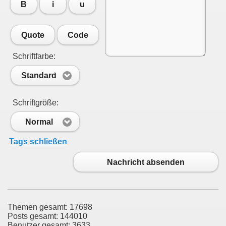
B
i
u
Quote
Code
Schriftfarbe:
Standard
Schriftgröße:
Normal
Tags schließen
Nachricht absenden
Themen gesamt: 17698
Posts gesamt: 144010
Benutzer gesamt: 3633