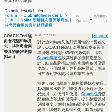
兼具的精品選擇
Du befindest dich hier:
011
Forum
=>
Clubmitglieder der 1
=>
<-
Weiter-
1
COACH Nolita 塗層帆布圓筒單肩包｜
Zurück
>
013
時尚與實用兼具的精品選擇
[zitieren]
COACH Teri 經
14.01.2026 05:13
典老花滿印半月
對於追求時尚又兼顧實用性的消費者來
包｜時尚與實用
說，COACH Nolita 塗層帆布皮革圓筒
兼具的優雅選擇
單肩包絕對是2025年的必備款。這款
(Gast)
Coach單肩包
以其經典的圓筒造型設
計，結合品牌標誌性的塗層帆布與優質
皮革，不僅耐用，更具高級質感，無論
日常通勤或休閒出遊都非常適合。
首先，Nolita單肩包採用塗層帆布材質，
具備防潑水效果，即使遇到小雨天也不
易受損，方便日常使用。
Coach包
身搭
配精緻皮革邊飾與肩帶，提升整體質感
與耐用度，並能隨著時間慢慢呈現獨特
光澤，讓包款更具個性化。圓筒形設計