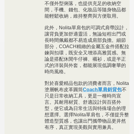
不僅外型俐落，也提供充足的收納空
間，手機、錢包、化妝品等隨身物品都
能輕鬆收納，維持整齊與方便取用。
此外，Nolita單肩包的可調式肩帶設計，
讓背負更加舒適靈活，無論短程出門或
長時間佩戴都不易造成肩部負擔。細節
部分，COACH精緻的金屬五金件搭配拉
鍊與扣環，既安全又增添高雅質感。無
論是搭配休閒牛仔褲、襯衫，或是半正
式的洋裝與外套，都能展現低調奢華的
時尚風格。
對於喜愛精品包款的消費者而言，Nolita
塗層帆布皮革圓筒
Coach單肩斜背包
不
只是日常收納工具，更是一種時尚宣
言。其耐用材質、舒適設計與百搭外
型，使它成為日常生活與特殊場合的理
想選擇。選擇Nolita單肩包，不僅提升整
體造型質感，也讓出門攜帶物品更井然
有序，真正實現美觀與實用兼具。