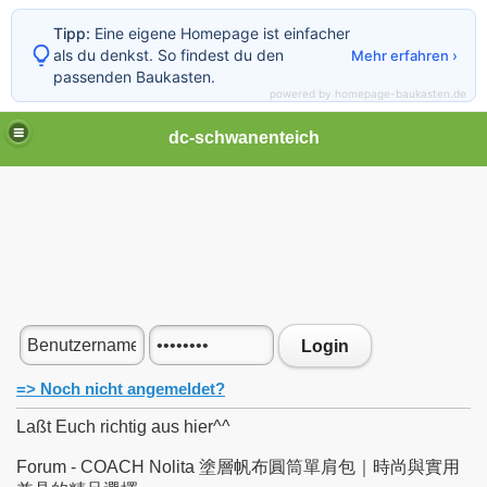
Tipp:
Eine eigene Homepage ist einfacher
als du denkst. So findest du den
Mehr erfahren ›
passenden Baukasten.
powered by homepage-baukasten.de
dc-schwanenteich
Login
=> Noch nicht angemeldet?
Laßt Euch richtig aus hier^^
Forum - COACH Nolita 塗層帆布圓筒單肩包｜時尚與實用