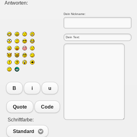
Antworten:
Dein Nickname:
B
i
u
Quote
Code
Schriftfarbe:
Standard