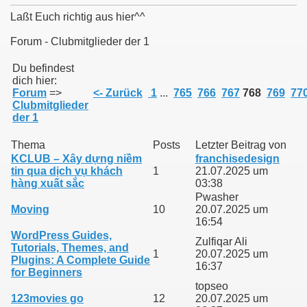
Laßt Euch richtig aus hier^^
Forum - Clubmitglieder der 1
011
Du befindest
dich hier:
Forum
=>
<- Zurück
1
...
765
766
767
768
769
77
013
Clubmitglieder
der 1
Thema
Posts
Letzter Beitrag von
KCLUB – Xây dựng niềm
franchisedesign
tin qua dịch vụ khách
1
21.07.2025 um
hàng xuất sắc
03:38
Pwasher
Moving
10
20.07.2025 um
16:54
WordPress Guides,
Zulfiqar Ali
Tutorials, Themes, and
1
20.07.2025 um
Plugins: A Complete Guide
16:37
for Beginners
topseo
123movies go
12
20.07.2025 um