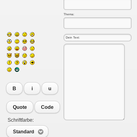
Thema:
B
i
u
Quote
Code
Schriftfarbe:
Standard