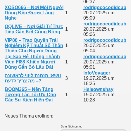
06:37
XOSO666 – Nơi Mỗi Người
rodrigococodidcub
Dùng Đều Được Lắng
1
20.07.2025 um
Nghe
05:09
rodrigococodidcub
QQLIVE – Nơi Giải Trí Trực
1
20.07.2025 um
Tiếp Gắn Kết Cộng Đồng
05:06
VIP88 – Trao Quyền Trải
rodrigococodidcub
Nghiệm Kỹ Thuật Số Thân
1
20.07.2025 um
Thiện Cho Người Dùng
05:04
Tại Sao Hệ Thống Thành
rodrigococodidcub
Viên FI88 Khiến Người
1
20.07.2025 um
Dùng Gắn Bó Lâu Dài
05:01
InfoVoyager
נושא: הזמנת ליווי לראשונה
3
19.07.2025 um
– מה צריך לדעת?
18:25
BOOM365 – Nền Tảng
Hsieownshsy
Tương Tác Tối Ưu Cho
1
19.07.2025 um
Các Sự Kiện Hiện Đại
10:28
Neues Thema eröffnen:
Dein Nickname: