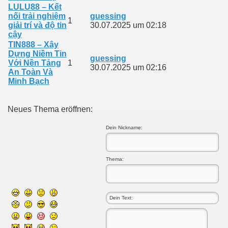
LULU88 – Kết
nối trải nghiệm
guessing
1
giải trí và độ tin
30.07.2025 um 02:18
cậy
TIN888 – Xây
Dựng Niềm Tin
guessing
Với Nền Tảng
1
30.07.2025 um 02:16
An Toàn Và
Minh Bạch
Neues Thema eröffnen:
Dein Nickname:
Thema: