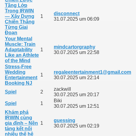
Tầng Lớp
Trong IRWIN
disconnect
— Xây Dựng
1
31.07.2025 um 06:09
Chiến Thắng
Từng Giai
Đoạn
Your Mental
Muscle: Train
mindcartorgraphy
Adaptability
1
30.07.2025 um 22:58
Like an Athlete
of the Mind
Stress‑Free
Wedding
regaleentertainment1@gmail.com
1
Entertainment
30.07.2025 um 22:14
Booking NJ
zackwill
Spiel
2
30.07.2025 um 20:17
Biki
Spiel
1
30.07.2025 um 12:51
Khám phá
IRWIN cùng
guessing
gia đình – Nền
1
30.07.2025 um 02:19
tảng kết nối
nhiều thế hệ