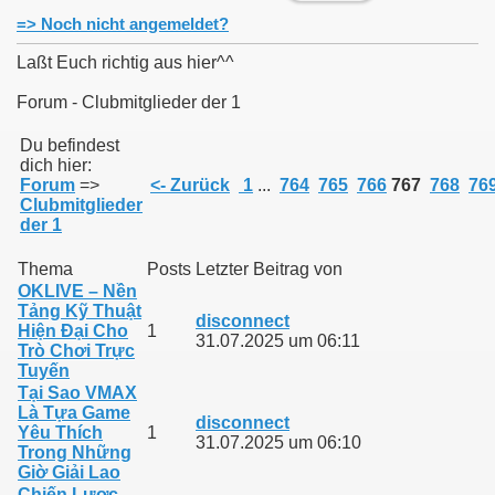
=> Noch nicht angemeldet?
Laßt Euch richtig aus hier^^
Forum - Clubmitglieder der 1
011
Du befindest
dich hier:
013
Forum
=>
<- Zurück
1
...
764
765
766
767
768
76
Clubmitglieder
der 1
Thema
Posts
Letzter Beitrag von
OKLIVE – Nền
Tảng Kỹ Thuật
disconnect
Hiện Đại Cho
1
31.07.2025 um 06:11
Trò Chơi Trực
Tuyến
Tại Sao VMAX
Là Tựa Game
disconnect
Yêu Thích
1
31.07.2025 um 06:10
Trong Những
Giờ Giải Lao
Chiến Lược