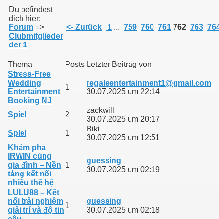
Du befindest
dich hier:
Forum
=>
<- Zurück
1
...
759
760
761
762
763
76
011
Clubmitglieder
der 1
013
Thema
Posts
Letzter Beitrag von
Stress‑Free
Wedding
regaleentertainment1@gmail.com
1
Entertainment
30.07.2025 um 22:14
Booking NJ
zackwill
Spiel
2
30.07.2025 um 20:17
Biki
Spiel
1
30.07.2025 um 12:51
Khám phá
IRWIN cùng
guessing
gia đình – Nền
1
30.07.2025 um 02:19
tảng kết nối
nhiều thế hệ
LULU88 – Kết
nối trải nghiệm
guessing
1
giải trí và độ tin
30.07.2025 um 02:18
cậy