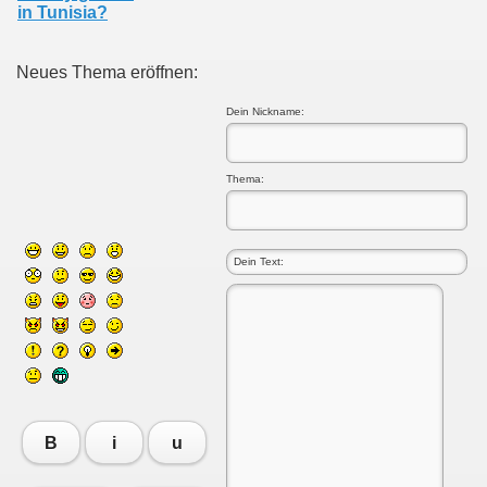
in Tunisia?
Neues Thema eröffnen:
Dein Nickname:
Thema:
B
i
u