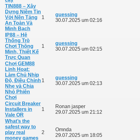
TIN888 – Xây
Dựng Niềm Tin
guessing
Với Nền Tảng
1
30.07.2025 um 02:16
An Toàn Và
Minh Bạch
IP88 – Hệ
Thống Trò
guessing
Chơi Thông
1
30.07.2025 um 02:15
Minh, Thiết Kế
Trực Quan
Chơi GEM88
Linh Hoạt:
Làm Chủ Nhịp
guessing
Độ, Điều Chỉnh
1
30.07.2025 um 02:13
Nhẹ và Chia
Nhỏ Phiên
Chơi
Circuit Breaker
Ronan jasper
Installers in
1
29.07.2025 um 21:12
Vale OR
What’s the
safest way to
Omnda
play real
2
29.07.2025 um 18:05
money games