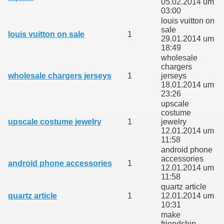
05.02.2014 um
03:00
louis vuitton on
sale
louis vuitton on sale
1
29.01.2014 um
18:49
wholesale
chargers
wholesale chargers jerseys
1
jerseys
18.01.2014 um
23:26
upscale
costume
upscale costume jewelry
1
jewelry
12.01.2014 um
11:58
android phone
accessories
android phone accessories
1
12.01.2014 um
11:58
quartz article
quartz article
1
12.01.2014 um
10:31
make
friendship