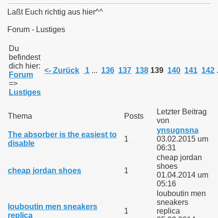
Laßt Euch richtig aus hier^^
Forum - Lustiges
011
Du
befindest
dich hier:
013
<- Zurück
1
...
136
137
138
139
140
141
142
.
Forum
=>
Lustiges
Letzter Beitrag
Thema
Posts
von
ynsugnsna
The absorber is the easiest to
1
03.02.2015 um
disable
06:31
cheap jordan
shoes
cheap jordan shoes
1
01.04.2014 um
05:16
louboutin men
sneakers
louboutin men sneakers
1
replica
replica