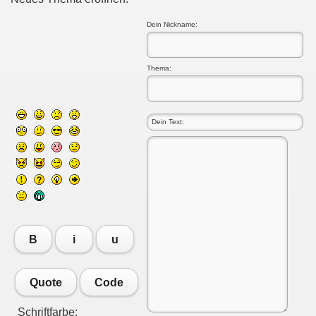
Dein Nickname:
Thema:
B
i
u
Quote
Code
Schriftfarbe: