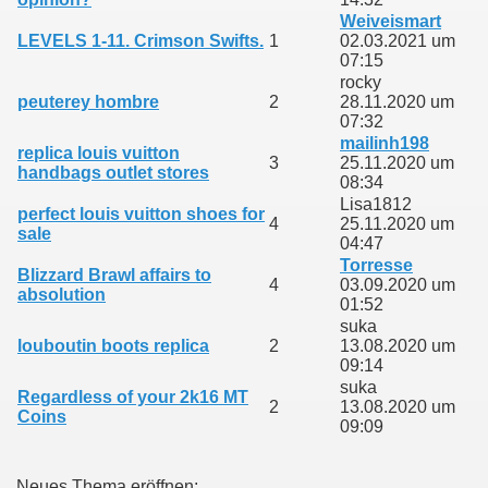
Weiveismart
LEVELS 1-11. Crimson Swifts.
1
02.03.2021 um
07:15
rocky
peuterey hombre
2
28.11.2020 um
07:32
mailinh198
replica louis vuitton
3
25.11.2020 um
handbags outlet stores
08:34
Lisa1812
perfect louis vuitton shoes for
4
25.11.2020 um
sale
04:47
Torresse
Blizzard Brawl affairs to
4
03.09.2020 um
absolution
01:52
suka
louboutin boots replica
2
13.08.2020 um
09:14
suka
Regardless of your 2k16 MT
2
13.08.2020 um
Coins
09:09
Neues Thema eröffnen: