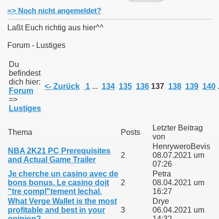
=> Noch nicht angemeldet?
Laßt Euch richtig aus hier^^
Forum - Lustiges
011
Du
befindest
013
dich hier:
<- Zurück
1
...
134
135
136
137
138
139
140
.
Forum
=>
Lustiges
Letzter Beitrag
Thema
Posts
von
HenryweroBevis
NBA 2K21 PC Prerequisites
2
08.07.2021 um
and Actual Game Trailer
07:26
Je cherche un casino avec de
Petra
bons bonus. Le casino doit
2
08.04.2021 um
"tre compl"tement lechal.
16:27
What Verge Wallet is the most
Drye
profitable and best in your
3
06.04.2021 um
opinion?
14:32