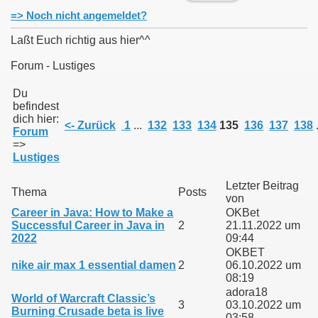
=> Noch nicht angemeldet?
Laßt Euch richtig aus hier^^
Forum - Lustiges
011
Du
befindest
013
dich hier:
<- Zurück
1
...
132
133
134
135
136
137
138
.
Forum
=>
Lustiges
Letzter Beitrag
Thema
Posts
von
Career in Java: How to Make a
OKBet
Successful Career in Java in
2
21.11.2022 um
2022
09:44
OKBET
nike air max 1 essential damen
2
06.10.2022 um
08:19
adora18
World of Warcraft Classic’s
3
03.10.2022 um
Burning Crusade beta is live
03:58