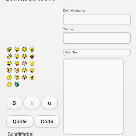
Dein Nickname:
Thema:
B
i
u
Quote
Code
Schriftfarbe: