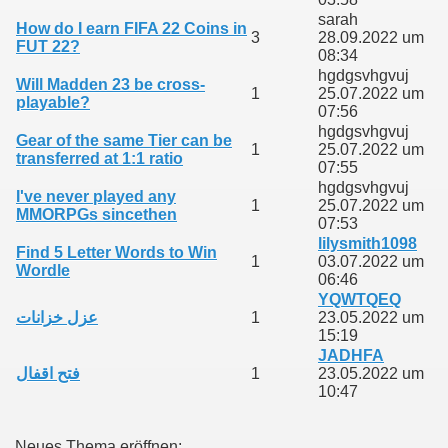
sarah
How do I earn FIFA 22 Coins in
3
28.09.2022 um
FUT 22?
08:34
hgdgsvhgvuj
Will Madden 23 be cross-
1
25.07.2022 um
playable?
07:56
hgdgsvhgvuj
Gear of the same Tier can be
1
25.07.2022 um
transferred at 1:1 ratio
07:55
hgdgsvhgvuj
I've never played any
1
25.07.2022 um
MMORPGs sincethen
07:53
lilysmith1098
Find 5 Letter Words to Win
1
03.07.2022 um
Wordle
06:46
YQWTQEQ
عزل خزانات
1
23.05.2022 um
15:19
JADHFA
فتح اقفال
1
23.05.2022 um
10:47
Neues Thema eröffnen: